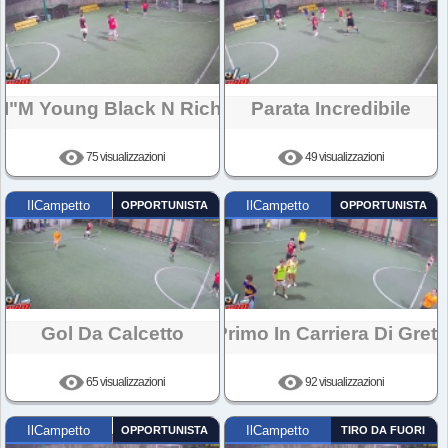
I"m Young Black N Rich
Parata Incredibile
75 visualizzazioni
49 visualizzazioni
IlCampetto
OPPORTUNISTA
IlCampetto
OPPORTUNISTA
Gol Da Calcetto
Primo In Carriera Di Greta
65 visualizzazioni
92 visualizzazioni
IlCampetto
OPPORTUNISTA
IlCampetto
TIRO DA FUORI