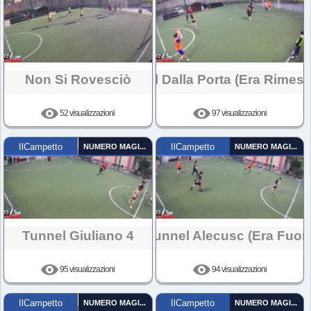
Non Si Rovesciò
Gol Dalla Porta (era Rimess
52 visualizzazioni
97 visualizzazioni
IlCampetto
NUMERO MAGICO
IlCampetto
NUMERO MAGICO
Tunnel Giuliano 4
Tunnel Alecusc (era Fuori
95 visualizzazioni
94 visualizzazioni
IlCampetto
NUMERO MAGICO
IlCampetto
NUMERO MAGICO