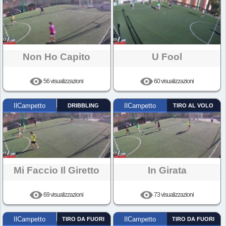
Non Ho Capito
U Fool
56 visualizzazioni
60 visualizzazioni
IlCampetto
DRIBBLING
IlCampetto
TIRO AL VOLO
Mi Faccio Il Giretto
In Girata
69 visualizzazioni
73 visualizzazioni
IlCampetto
TIRO DA FUORI
IlCampetto
TIRO DA FUORI