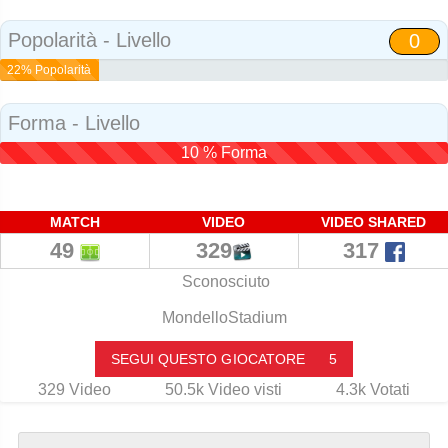
Popolarità - Livello
0
22% Popolarità
Forma - Livello
10 % Forma
MATCH
VIDEO
VIDEO SHARED
49
329
317
Sconosciuto
MondelloStadium
SEGUI QUESTO GIOCATORE
5
329
Video
50.5k
Video visti
4.3k
Votati