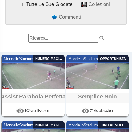
Tutte Le Sue Giocate
Collezioni
Commenti
MondelloStadium
NUMERO MAGICO
MondelloStadium
OPPORTUNISTA
Assist Parabola Perfetta
Semplice Solo
102 visualizzazioni
71 visualizzazioni
MondelloStadium
NUMERO MAGICO
MondelloStadium
TIRO AL VOLO