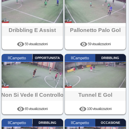
Dribbling E Assist
Pallonetto Palo Gol
55 visualizzazioni
59 visualizzazioni
IlCampetto
OPPORTUNISTA
IlCampetto
DRIBBLING
Non Si Vede Il Controllo
Tunnel E Gol
65 visualizzazioni
100 visualizzazioni
IlCampetto
DRIBBLING
IlCampetto
OCCASIONE