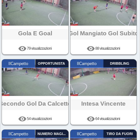
Gola E Goal
Gol Mangiato Gol Subito
79 visualizzazioni
88 visualizzazioni
IlCampetto
OPPORTUNISTA
IlCampetto
DRIBBLING
Secondo Gol Da Calcetto
Intesa Vincente
54 visualizzazioni
64 visualizzazioni
IlCampetto
NUMERO MAGICO
IlCampetto
TIRO DA FUORI