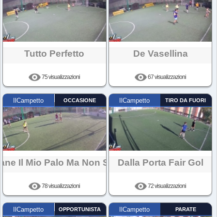
Tutto Perfetto
De Vasellina
75 visualizzazioni
67 visualizzazioni
IlCampetto
OCCASIONE
IlCampetto
TIRO DA FUORI
ane Il Mio Palo Ma Non Solo
Dalla Porta Fair Gol
78 visualizzazioni
72 visualizzazioni
IlCampetto
OPPORTUNISTA
IlCampetto
PARATE