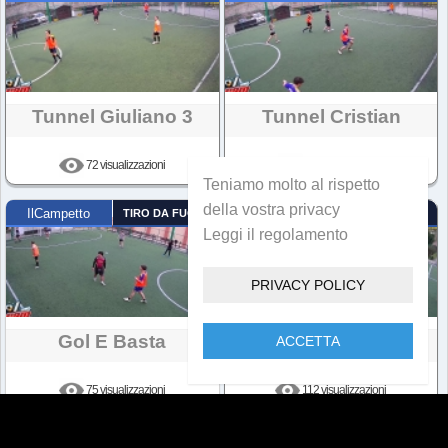
Tunnel Giuliano 3
Tunnel Cristian
72 visualizzazioni
87 visualizzazioni
Teniamo molto al rispetto
della vostra privacy
IlCampetto
TIRO DA FUORI
IlCampetto
NUMERO MAGICO
Leggi il regolamento
PRIVACY POLICY
Gol E Basta
Tunnel Giuliano 2
ACCETTA
75 visualizzazioni
112 visualizzazioni
IlCampetto
NUMERO MAGICO
IlCampetto
ACROBAZIA