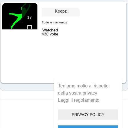
Keepz
17
Tutte le mie keepz
Watched
430 volte
Teniamo molto al rispetto
della vostra privacy
Leggi il regolamento
PRIVACY POLICY