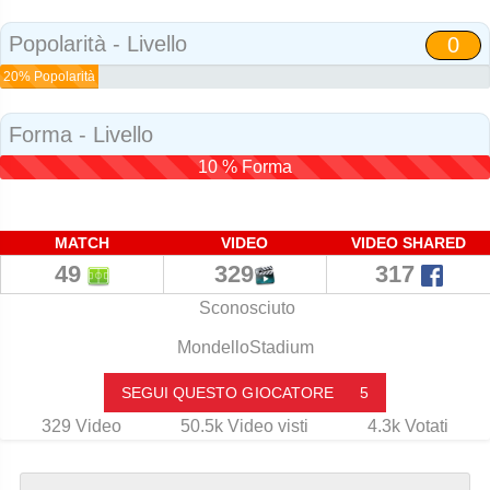
Popolarità - Livello
0
20% Popolarità
Forma - Livello
10 % Forma
MATCH
VIDEO
VIDEO SHARED
49
329
317
Sconosciuto
MondelloStadium
SEGUI QUESTO GIOCATORE
5
329
Video
50.5k
Video visti
4.3k
Votati