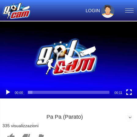
LOGIN
Video
Player
00:00
00:11
Pa Pa (Parato)
335 visualizzazioni


