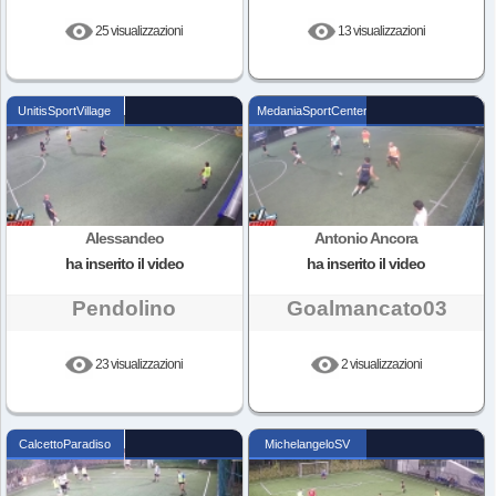
25 visualizzazioni
13 visualizzazioni
UnitisSportVillage
MedaniaSportCenter
Alessandeo
Antonio Ancora
ha inserito il video
ha inserito il video
Pendolino
Goalmancato03
23 visualizzazioni
2 visualizzazioni
CalcettoParadiso
MichelangeloSV