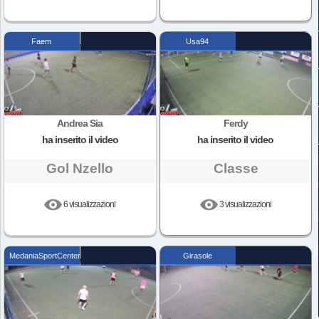
Faem
Usa94
Andrea Sia
Ferdy
ha inserito il video
ha inserito il video
Gol Nzello
Classe
6 visualizzazioni
3 visualizzazioni
MedaniaSportCenter
Girasole