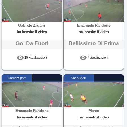
Gabriele Zagami
Emanuele Randone
ha inserito il video
ha inserito il video
Gol Da Fuori
Bellissimo Di Prima
10 visualizzazioni
7 visualizzazioni
GardenSport
NacciSport
Emanuele Randone
Marco
ha inserito il video
ha inserito il video