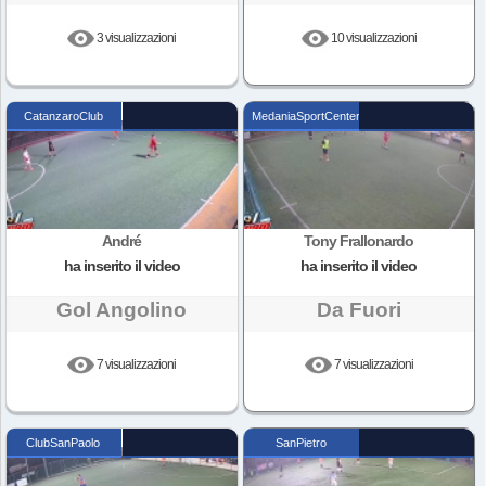
3 visualizzazioni
10 visualizzazioni
CatanzaroClub
MedaniaSportCenter
André
Tony Frallonardo
ha inserito il video
ha inserito il video
Gol Angolino
Da Fuori
7 visualizzazioni
7 visualizzazioni
ClubSanPaolo
SanPietro