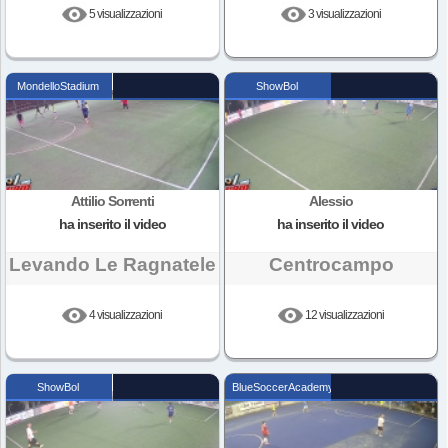
5 visualizzazioni
3 visualizzazioni
MondelloStadium
ShowBol
Attilio Sorrenti
Alessio
ha inserito il video
ha inserito il video
Levando Le Ragnatele
Centrocampo
4 visualizzazioni
12 visualizzazioni
ShowBol
BlueSoccerAcademy