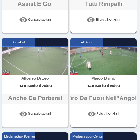
Assist E Gol
Tutti Rimpalli
8 visualizzazioni
16 visualizzazioni
ShowBol
AllStars
Alfonso Di Leo
Marco Bruno
ha inserito il video
ha inserito il video
Anche Da Portiere!
Tiro Da Fuori Nell"angol
6 visualizzazioni
2 visualizzazioni
MedaniaSportCenter
MedaniaSportCenter