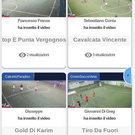
Francesco Franza
Sebastiano Conta
ha inserito il video
ha inserito il video
Stop E Punta Vergognosa
Cavalcata Vincente
2 visualizzazioni
5 visualizzazioni

CalcettoParadiso
GreenSoccerAinis
Giuseppe
Giovanni Di Greg
ha inserito il video
ha inserito il video
Gold Di Karim
Tiro Da Fuori