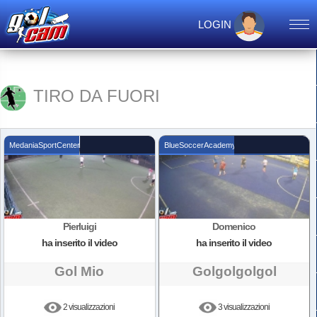
LOGIN
TIRO DA FUORI
MedaniaSportCenter
BlueSoccerAcademy
Pierluigi
Domenico
ha inserito il video
ha inserito il video
Gol Mio
Golgolgolgol
2 visualizzazioni
3 visualizzazioni