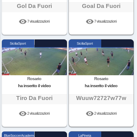
Gol Da Fuori
Goal Da Fuori
7 visualizzazioni
7 visualizzazioni
SiciliaSport
SiciliaSport
Rosario
Rosario
ha inserito il video
ha inserito il video
Tiro Da Fuori
Wuuw72727w77w
2 visualizzazioni
2 visualizzazioni
BlueSoccerAcademy
LaPineta