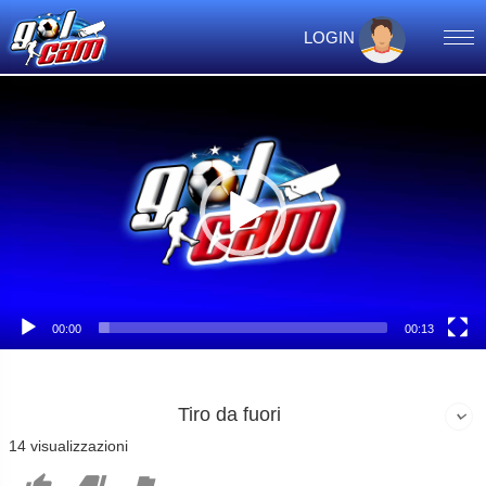
LOGIN
Video
Player
00:00
00:13
Tiro da fuori
14 visualizzazioni


