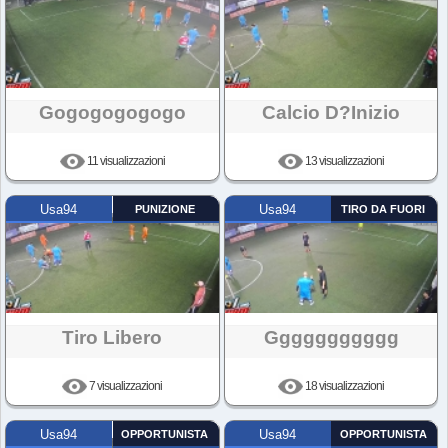
Gogogogogogo
Calcio D?inizio
11 visualizzazioni
13 visualizzazioni
Usa94
PUNIZIONE
Usa94
TIRO DA FUORI
Tiro Libero
Ggggggggggg
7 visualizzazioni
18 visualizzazioni
Usa94
OPPORTUNISTA
Usa94
OPPORTUNISTA