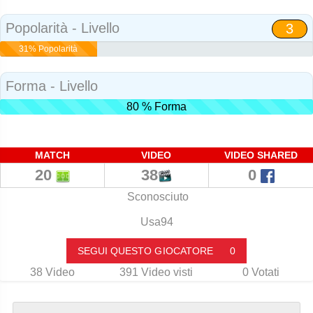
Social
Popolarità - Livello
3
31% Popolarità
Forma - Livello
80 % Forma
MATCH
VIDEO
VIDEO SHARED
20
38
0
Sconosciuto
Usa94
SEGUI QUESTO GIOCATORE
0
38
Video
391
Video visti
0
Votati