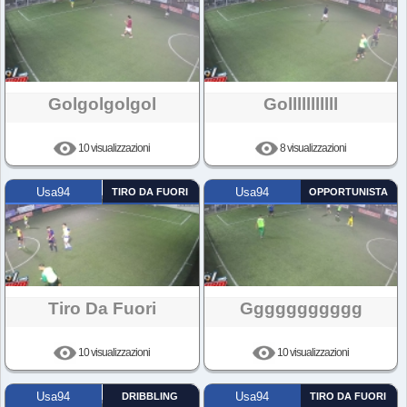
Golgolgolgol
Golllllllllll
10 visualizzazioni
8 visualizzazioni
Usa94
TIRO DA FUORI
Usa94
OPPORTUNISTA
Tiro Da Fuori
Ggggggggggg
10 visualizzazioni
10 visualizzazioni
Usa94
DRIBBLING
Usa94
TIRO DA FUORI