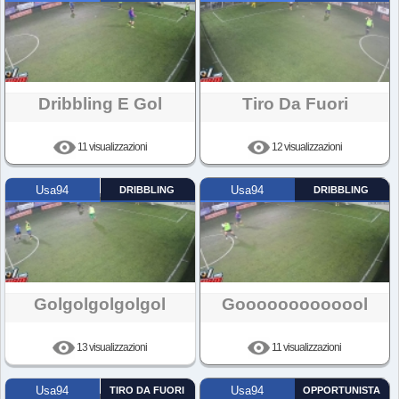
Dribbling E Gol
Tiro Da Fuori
11 visualizzazioni
12 visualizzazioni
Usa94
DRIBBLING
Usa94
DRIBBLING
Golgolgolgolgol
Gooooooooooool
13 visualizzazioni
11 visualizzazioni
Usa94
TIRO DA FUORI
Usa94
OPPORTUNISTA