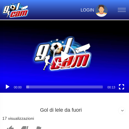
LOGIN
Video
Player
00:00
00:13
Gol di lele da fuori
17 visualizzazioni


