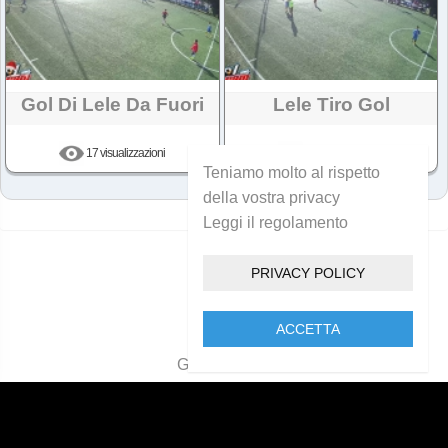
Gol Di Lele Da Fuori
Lele Tiro Gol
17 visualizzazioni
36 visualizzazioni
Teniamo molto al rispetto
della vostra privacy
Leggi il regolamento
Hai raggiunto la fine!
PRIVACY POLICY
ACCETTA
Golcam 2021