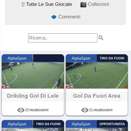
Tutte Le Sue Giocate
Collezioni
Commenti
AlphaSport
AlphaSport
TIRO DA FUORI
Dribilng Gol Di Lele
Gol Da Fuori Area
22 visualizzazioni
21 visualizzazioni
AlphaSport
TIRO DA FUORI
AlphaSport
OPPORTUNISTA