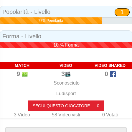
Social
Popolarità - Livello
1
77% Popolarità
Forma - Livello
10 % Forma
MATCH
VIDEO
VIDEO SHARED
9
3
0
Sconosciuto
Ludisport
SEGUI QUESTO GIOCATORE
0
3
Video
58
Video visti
0
Votati