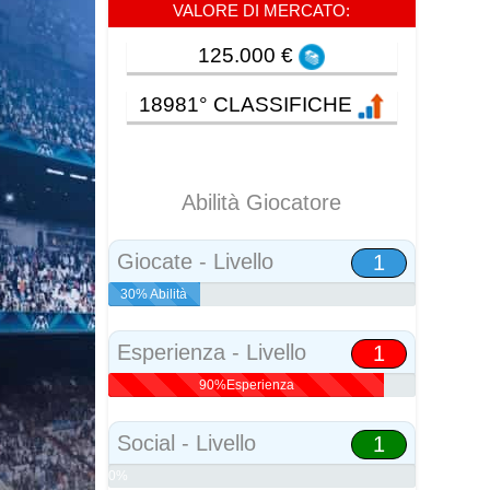
VALORE DI MERCATO:
125.000 €
18981° CLASSIFICHE
Abilità Giocatore
Giocate - Livello
1
30% Abilità
Esperienza - Livello
1
90%Esperienza
Social - Livello
1
0%