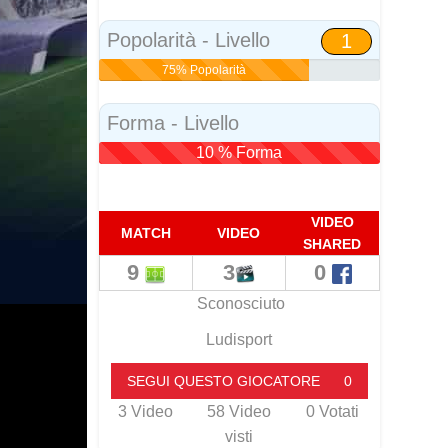
Social
Popolarità - Livello
1
75% Popolarità
Forma - Livello
10 % Forma
VIDEO
MATCH
VIDEO
SHARED
9
3
0
Sconosciuto
Ludisport
SEGUI QUESTO GIOCATORE
0
3
Video
58
Video
0
Votati
visti