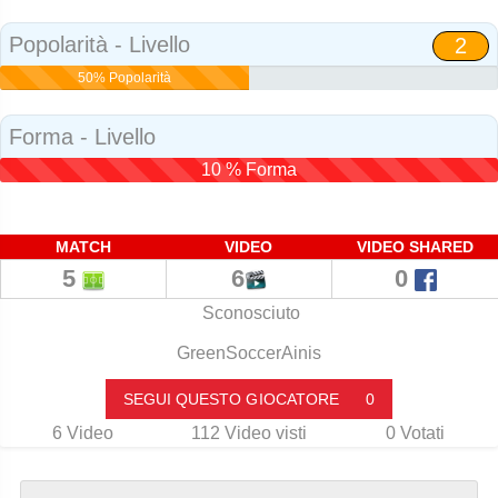
Social
Popolarità - Livello
2
50% Popolarità
Forma - Livello
10 % Forma
MATCH
VIDEO
VIDEO SHARED
5
6
0
Sconosciuto
GreenSoccerAinis
SEGUI QUESTO GIOCATORE
0
6
Video
112
Video visti
0
Votati