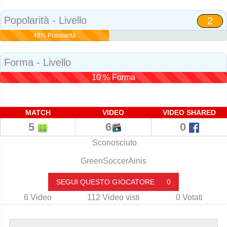
Social
Popolarità - Livello
2
48% Popolarità
Forma - Livello
10 % Forma
MATCH
VIDEO
VIDEO SHARED
5
6
0
Sconosciuto
GreenSoccerAinis
SEGUI QUESTO GIOCATORE
0
6
Video
112
Video visti
0
Votati