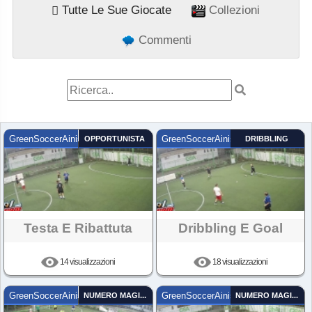
Tutte Le Sue Giocate
Collezioni
Commenti
GreenSoccerAinis
OPPORTUNISTA
GreenSoccerAinis
DRIBBLING
Testa E Ribattuta
Dribbling E Goal
14 visualizzazioni
18 visualizzazioni
GreenSoccerAinis
NUMERO MAGICO
GreenSoccerAinis
NUMERO MAGICO