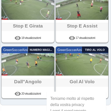
Stop E Girata
Stop E Assist
18 visualizzazioni
17 visualizzazioni
GreenSoccerAinis
NUMERO MAGICO
GreenSoccerAinis
TIRO AL VOLO
Dall"angolo
Gol Al Volo
20 visualizzazioni
25 visualizzazioni
Teniamo molto al rispetto
della vostra privacy
Leggi il regolamento