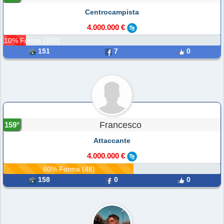
Centrocampista
4.000.000 €
10% Forma (202)
151
7
0
Francesco
159°
Attaccante
4.000.000 €
60% Forma (48)
158
0
0