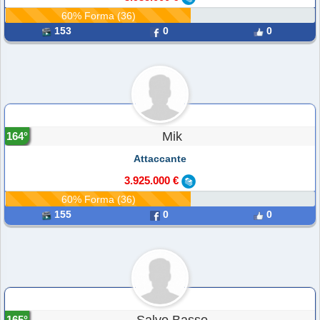
60% Forma (36)
153
0
0
Mik
164°
Attaccante
3.925.000 €
60% Forma (36)
155
0
0
165°