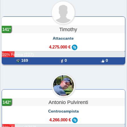
Timothy
141°
Attaccante
4.275.000 €
10% Forma (227)
169
0
0
Antonio Pulvirenti
142°
Centrocampista
4.266.000 €