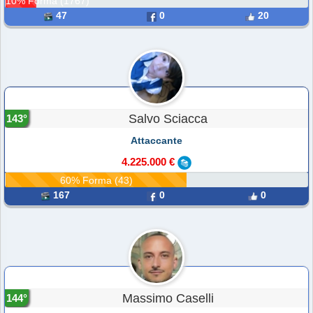
10% Forma (1767)
47
0
20
Salvo Sciacca
143°
Attaccante
4.225.000 €
60% Forma (43)
167
0
0
Massimo Caselli
144°