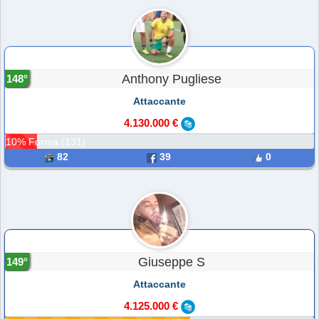
Anthony Pugliese
148°
Attaccante
4.130.000 €
10% Forma (131)
82
39
0
Giuseppe S
149°
Attaccante
4.125.000 €