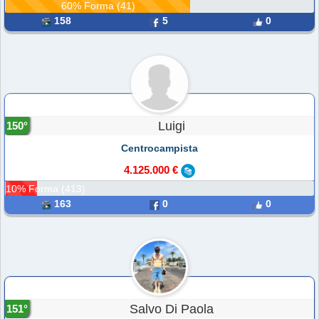
60% Forma (41)
158
5
0
Luigi
150°
Centrocampista
4.125.000 €
10% Forma (413)
163
0
0
Salvo Di Paola
151°