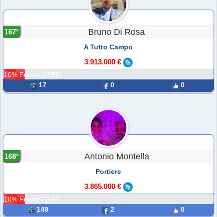
Bruno Di Rosa
167°
A Tutto Campo
3.913.000 €
10% Forma (2955)
17
0
0
Antonio Montella
168°
Portiere
3.865.000 €
10% Forma (156)
149
2
0