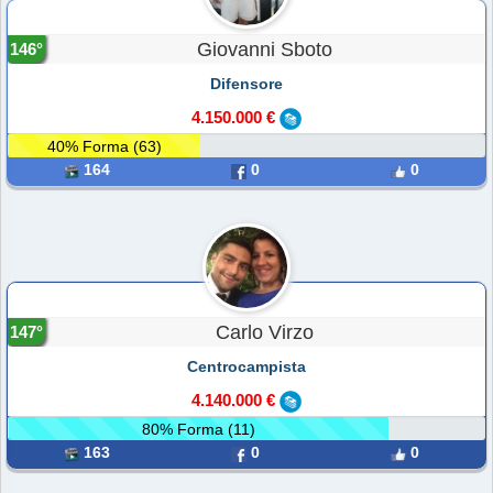
Giovanni Sboto
146°
Difensore
4.150.000 €
40% Forma (63)
164
0
0
Carlo Virzo
147°
Centrocampista
4.140.000 €
80% Forma (11)
163
0
0