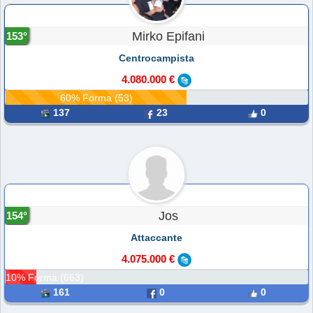
Mirko Epifani
153°
Centrocampista
4.080.000 €
60% Forma (53)
137
23
0
Jos
154°
Attaccante
4.075.000 €
10% Forma (663)
161
0
0