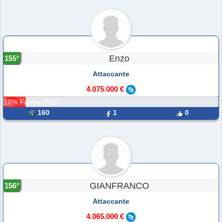
Enzo
155°
Attaccante
4.075.000 €
10% Forma (826)
160
1
0
GIANFRANCO
156°
Attaccante
4.065.000 €