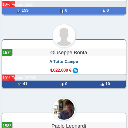
10% Forma (111)
159
0
0
Giuseppe Bonta
157°
A Tutto Campo
4.022.000 €
10% Forma (3038)
41
0
10
Paolo Leonardi
158°