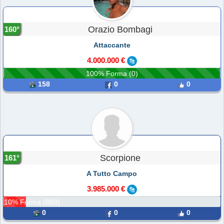
Orazio Bombagi
160°
Attaccante
4.000.000 €
100% Forma (0)
158
0
0
Scorpione
161°
A Tutto Campo
3.985.000 €
10% Forma (889)
0
0
0