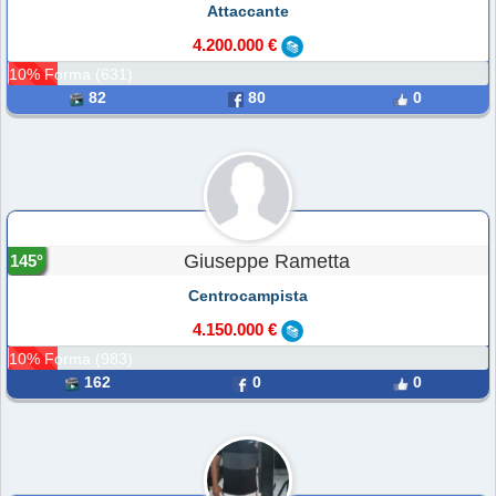
Attaccante
4.200.000 €
10% Forma (631)
82
80
0
Giuseppe Rametta
145°
Centrocampista
4.150.000 €
10% Forma (983)
162
0
0