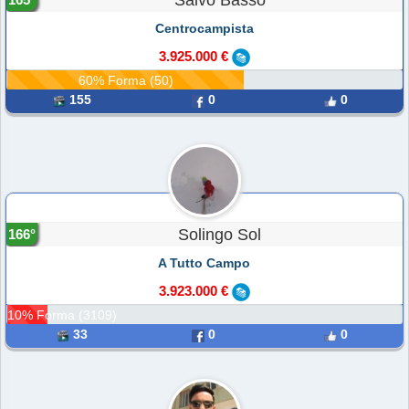
Salvo Basso
Centrocampista
3.925.000 €
60% Forma (50)
155
0
0
Solingo Sol
166°
A Tutto Campo
3.923.000 €
10% Forma (3109)
33
0
0