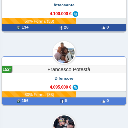
Attaccante
4.100.000 €
60% Forma (53)
134
28
0
Francesco Potestà
152°
Difensore
4.095.000 €
60% Forma (36)
156
5
0