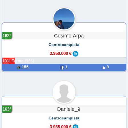
Cosimo Arpa
162°
Centrocampista
3.950.000 €
10% Forma (336)
155
1
0
Daniele_9
163°
Centrocampista
3.935.000 €