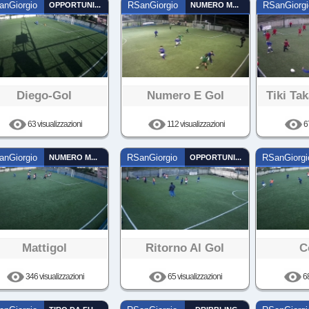
anGiorgio
OPPORTUNISTA
RSanGiorgio
NUMERO MAGICO
RSanGiorgi
Diego-Gol
Numero E Gol
Tiki Ta
63 visualizzazioni
112 visualizzazioni
67
anGiorgio
NUMERO MAGICO
RSanGiorgio
OPPORTUNISTA
RSanGiorgi
Mattigol
Ritorno Al Gol
C
346 visualizzazioni
65 visualizzazioni
68