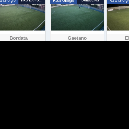
anGiorgio
TIRO DA FUORI
RSanGiorgio
DRIBBLING
RSanGiorgi
Bordata
Gaetano
E
38 visualizzazioni
40 visualizzazioni
66
anGiorgio
PARATE
RSanGiorgio
NUMERO MAGICO
RSanGiorgi
Che Parata !!
Ritorno Al Gol
Nume
50 visualizzazioni
115 visualizzazioni
105
anGiorgio
OPPORTUNISTA
RSanGiorgio
DRIBBLING
RSanGiorgi