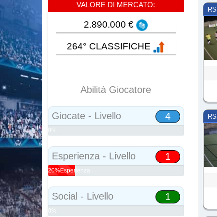
VALORE DI MERCATO:
RS
2.890.000 €
264° CLASSIFICHE
Abilità Giocatore
Giocate - Livello
4
RS
0%
Abilità
Esperienza - Livello
1
20%Esperienza
Social - Livello
1
0%