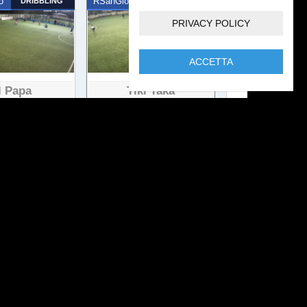
o
DRIBBLING
RSanGiorgio
OCCASIONE
PRIVACY POLICY
ACCETTA
l Papa
Tiki Taka
 visualizzazioni
96 visualizzazioni
o
NUMERO MAGICO
RSanGiorgio
DRIBBLING
ro Di Ale
La Formica Atomica
 visualizzazioni
624 visualizzazioni
o
PUNIZIONE
RSanGiorgio
DRIBBLING