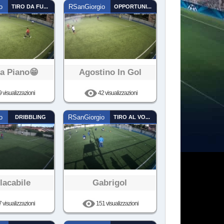
o
TIRO DA FUORI
RSanGiorgio
OPPORTUNISTA
ra Piano😁
Agostino In Gol
 visualizzazioni
42 visualizzazioni
o
DRIBBLING
RSanGiorgio
TIRO AL VOLO
lacabile
Gabrigol
 visualizzazioni
151 visualizzazioni