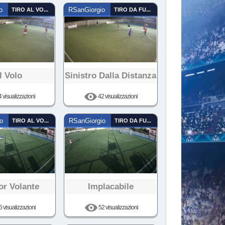
o
TIRO AL VOLO
RSanGiorgio
TIRO DA FUORI
l Volo
Sinistro Dalla Distanza
 visualizzazioni
42 visualizzazioni
o
TIRO AL VOLO
RSanGiorgio
TIRO DA FUORI
r Volante
Implacabile
 visualizzazioni
52 visualizzazioni