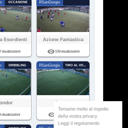
o
OCCASIONE
RSanGiorgio
ka Esordienti
Azione Fantastica
 visualizzazioni
539 visualizzazioni
o
DRIBBLING
RSanGiorgio
TIRO AL VOLO
ondor
Condor
Teniamo molto al rispetto
 visualizzazioni
59 visualizzazioni
della vostra privacy
Leggi il regolamento