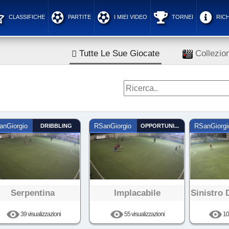
CLASSIFICHE
PARTITE
I MIEI VIDEO
TORNEI
RICH
Tutte Le Sue Giocate
Collezion
anGiorgio
DRIBBLING
RSanGiorgio
OPPORTUNISTA
RSanGiorgi
Serpentina
Implacabile
Sinistro 
39 visualizzazioni
55 visualizzazioni
100