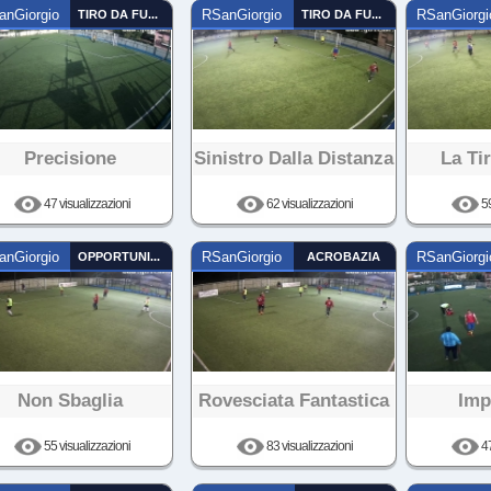
anGiorgio
TIRO DA FUORI
RSanGiorgio
TIRO DA FUORI
RSanGiorgi
Precisione
Sinistro Dalla Distanza
La Ti
47 visualizzazioni
62 visualizzazioni
59
anGiorgio
OPPORTUNISTA
RSanGiorgio
ACROBAZIA
RSanGiorgi
Non Sbaglia
Rovesciata Fantastica
Imp
55 visualizzazioni
83 visualizzazioni
47