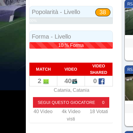
Social
RS
Popolarità - Livello
38
00%
Popolarità
Forma - Livello
10 % Forma
VIDEO
MATCH
VIDEO
RS
SHARED
2
40
0
Catania, Catania
SEGUI QUESTO GIOCATORE
0
40
Video
4k
Video
18
Votati
visti