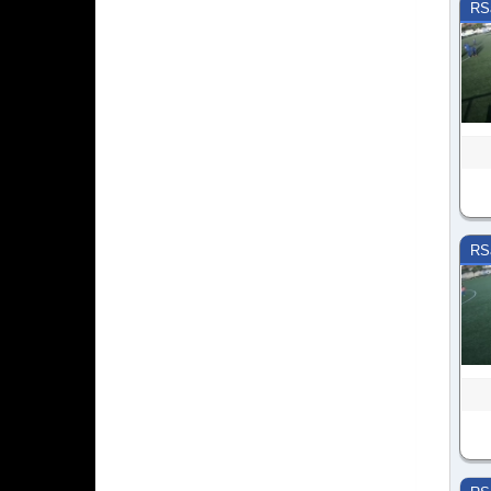
RS
RS