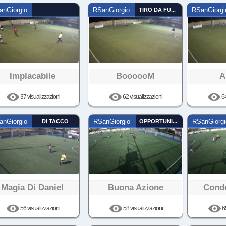
anGiorgio
RSanGiorgio
TIRO DA FUORI
RSanGiorgi
Implacabile
BoooooM
A
37 visualizzazioni
62 visualizzazioni
64
anGiorgio
DI TACCO
RSanGiorgio
OPPORTUNISTA
RSanGiorgi
Magia Di Daniel
Buona Azione
Condo
56 visualizzazioni
58 visualizzazioni
65