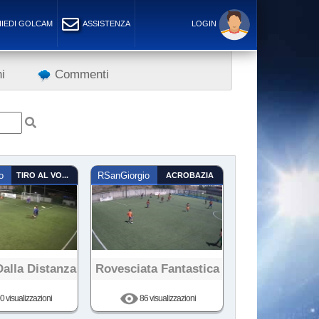
IEDI GOLCAM
ASSISTENZA
LOGIN
i
Commenti
o
TIRO AL VOLO
RSanGiorgio
ACROBAZIA
Dalla Distanza
Rovesciata Fantastica
 visualizzazioni
86 visualizzazioni