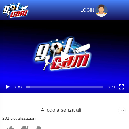
LOGIN
Video
Player
00:00
00:11
Allodola senza ali
232 visualizzazioni


