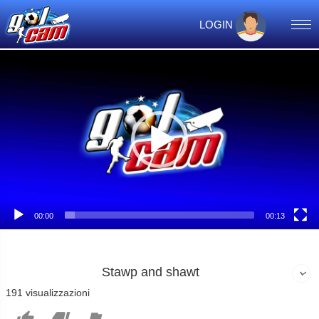
LOGIN
Video
Player
00:00
00:13
Stawp and shawt
191 visualizzazioni


