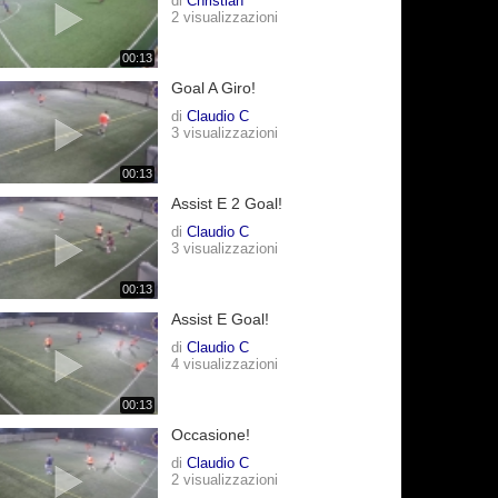
di
Christian
2 visualizzazioni
00:13
Goal A Giro!
di
Claudio C
3 visualizzazioni
00:13
Assist E 2 Goal!
di
Claudio C
3 visualizzazioni
00:13
Assist E Goal!
di
Claudio C
4 visualizzazioni
00:13
Occasione!
di
Claudio C
2 visualizzazioni