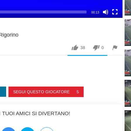
00:13
Rigorino



38
0
SEGUI QUESTO GIOCATORE
5
 TUOI AMICI SI DIVERTANO!