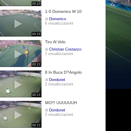
00:13
1-0 Domenico M 10
di
Domenico
6 visualizzazioni
00:13
Tiro Al Volo
di
Christian Costanzo
2 visualizzazioni
00:13
8 In Buca D?angolo
di
Dondunet
2 visualizzazioni
00:13
MO!!! UUUUUUH
di
Dondunet
2 visualizzazioni
00:13