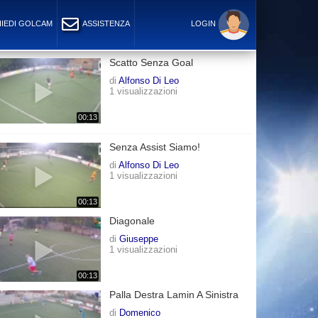
IEDI GOLCAM
ASSISTENZA
LOGIN
Scatto Senza Goal
di
Alfonso Di Leo
1 visualizzazioni
00:13
Senza Assist Siamo!
di
Alfonso Di Leo
1 visualizzazioni
00:13
Diagonale
di
Giuseppe
1 visualizzazioni
00:13
Palla Destra Lamin A Sinistra
di
Domenico