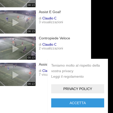
00:13
Assist E Goal!
di
Claudio C
3 visualizzazioni
00:13
Contropiede Veloce
di
Claudio C
2 visualizzazioni
00:13
Assist In Volo
Teniamo molto al rispetto della
di
Claudio C
vostra privacy
7 visualizzazioni
Leggi il regolamento
00:13
PRIVACY POLICY
ACCETTA