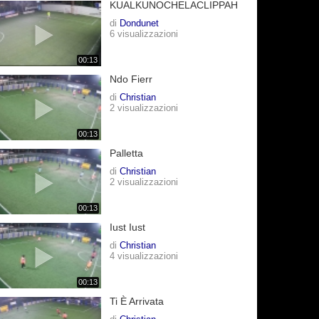
KUALKUNOCHELACLIPPAH
di
Dondunet
6 visualizzazioni
00:13
Ndo Fierr
di
Christian
2 visualizzazioni
00:13
Palletta
di
Christian
2 visualizzazioni
00:13
Iust Iust
di
Christian
4 visualizzazioni
00:13
Ti È Arrivata