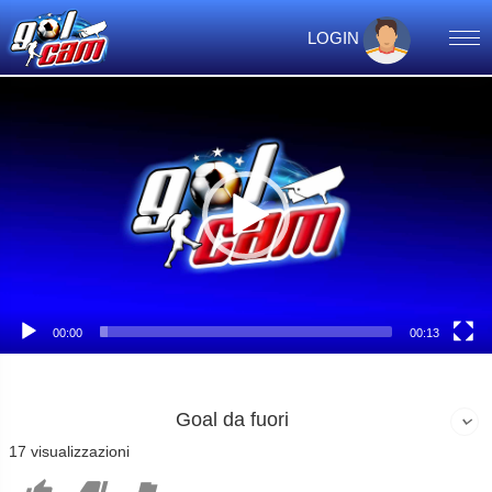
LOGIN
Video
Player
00:00
00:13
Goal da fuori
17 visualizzazioni


