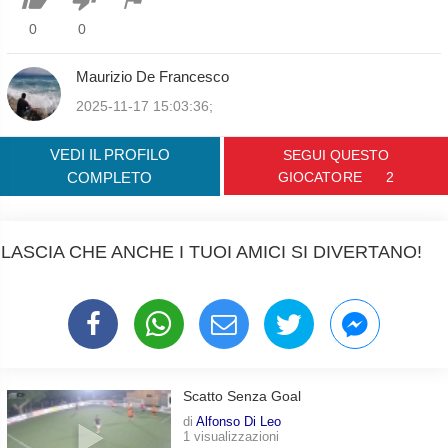
0
0
Maurizio De Francesco
2025-11-17 15:03:36;
VEDI IL PROFILO
SEGUI QUESTO
COMPLETO
GIOCATORE
2
LASCIA CHE ANCHE I TUOI AMICI SI DIVERTANO!
Scatto Senza Goal
di
Alfonso Di Leo
1 visualizzazioni