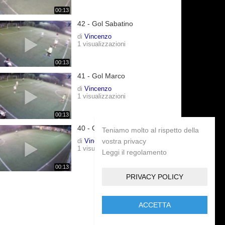
00:13
42 - Gol Sabatino
di
Vincenzo
1 visualizzazioni
00:13
41 - Gol Marco
di
Vincenzo
1 visualizzazioni
00:13
40 - Gol Marco
Teniamo molto al rispetto della
di
Vincenzo
vostra privacy
1 visualizzazioni
Leggi il regolamento
00:13
PRIVACY POLICY
ACCETTA