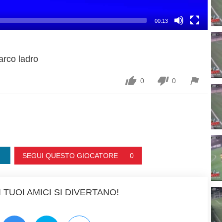
00:13
rco ladro



0
0
SEGUI QUESTO GIOCATORE
0
 TUOI AMICI SI DIVERTANO!