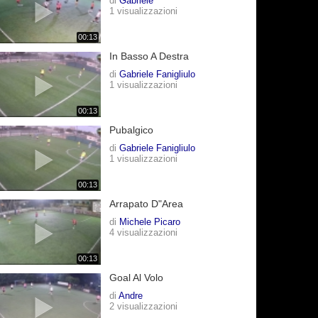
di
Gabriele
1 visualizzazioni
00:13
In Basso A Destra
di
Gabriele Fanigliulo
1 visualizzazioni
00:13
Pubalgico
di
Gabriele Fanigliulo
1 visualizzazioni
00:13
Arrapato D"area
di
Michele Picaro
4 visualizzazioni
00:13
Goal Al Volo
di
Andre
2 visualizzazioni