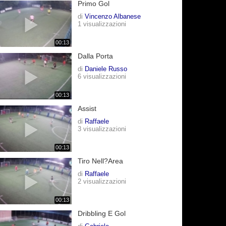
Primo Gol
di
Vincenzo Albanese
1 visualizzazioni
00:13
Dalla Porta
di
Daniele Russo
6 visualizzazioni
00:13
Assist
di
Raffaele
3 visualizzazioni
00:13
Tiro Nell?area
di
Raffaele
2 visualizzazioni
00:13
Dribbling E Gol