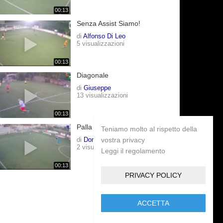
00:13
Senza Assist Siamo!
di
Alfonso Di Leo
5 visualizzazioni
00:13
Diagonale
di
Giuseppe
13 visualizzazioni
00:13
Palla Destra Lamin A Sinistra
Teniamo molto al rispetto della
di
Domenico
vostra privacy
2 visualizzazioni
Leggi il regolamento
00:13
PRIVACY POLICY
ACCETTA