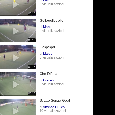
di
Marco
3 visualizzazioni
00:13
Gollegollegolle
di
Marco
4 visualizzazioni
00:13
Golgolgol
di
Marco
3 visualizzazioni
00:13
Che Difesa
di
Cornelio
6 visualizzazioni
00:13
Scatto Senza Goal
di
Alfonso Di Leo
10 visualizzazioni