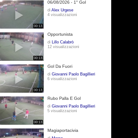
06/08/2026 - 1° Gol
di
Alex Urgese
4 visualizzazioni
00:13
Opportunista
di
Lillo Calabrò
12 visualizzazioni
00:13
Gol Da Fuori
di
Giovanni Paolo Bagillieri
6 visualizzazioni
00:13
Rubo Palla E Gol
di
Giovanni Paolo Bagillieri
5 visualizzazioni
00:13
Magiaportacivia