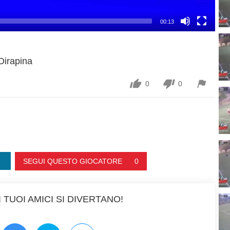
00:13
Dirapina



0
0
SEGUI QUESTO GIOCATORE
0
 TUOI AMICI SI DIVERTANO!