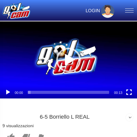
LOGIN
Video
Player
00:00
00:13
6-5 Borriello L REAL
9 visualizzazioni


