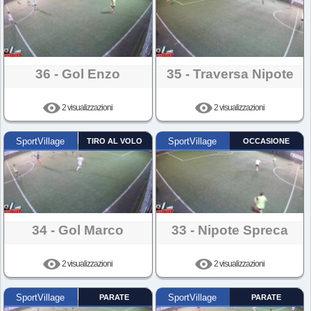
36 - Gol Enzo
35 - Traversa Nipote
2 visualizzazioni
2 visualizzazioni
SportVillage
TIRO AL VOLO
SportVillage
OCCASIONE
34 - Gol Marco
33 - Nipote Spreca
2 visualizzazioni
2 visualizzazioni
SportVillage
PARATE
SportVillage
PARATE