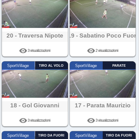
20 - Traversa Nipote
19 - Sabatino Poco Fuori
3 visualizzazioni
2 visualizzazioni
SportVillage
TIRO AL VOLO
SportVillage
PARATE
18 - Gol Giovanni
17 - Parata Maurizio
3 visualizzazioni
3 visualizzazioni
SportVillage
TIRO DA FUORI
SportVillage
TIRO DA FUORI