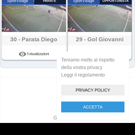
SportVillage
PARATE
SportVillage
OPPORTUNISTA
30 - Parata Diego
29 - Gol Giovanni
5 visualizzazioni
6 visualizzazioni
Teniamo molto al rispetto
della vostra privacy
Leggi il regolamento
PRIVACY POLICY
ACCETTA
Golcam 2021