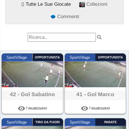
Tutte Le Sue Giocate
Collezioni
Commenti
SportVillage
OPPORTUNISTA
SportVillage
OPPORTUNISTA
42 - Gol Sabatino
41 - Gol Marco
7 visualizzazioni
7 visualizzazioni
SportVillage
TIRO DA FUORI
SportVillage
PARATE