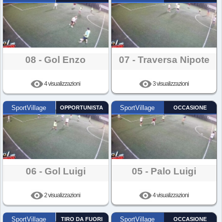
08 - Gol Enzo
07 - Traversa Nipote
4 visualizzazioni
3 visualizzazioni
SportVillage
OPPORTUNISTA
SportVillage
OCCASIONE
06 - Gol Luigi
05 - Palo Luigi
2 visualizzazioni
4 visualizzazioni
SportVillage
TIRO DA FUORI
SportVillage
OCCASIONE