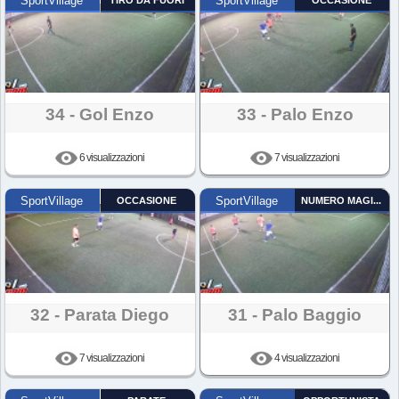
SportVillage
TIRO DA FUORI
SportVillage
OCCASIONE
34 - Gol Enzo
33 - Palo Enzo
6 visualizzazioni
7 visualizzazioni
SportVillage
OCCASIONE
SportVillage
NUMERO MAGICO
32 - Parata Diego
31 - Palo Baggio
7 visualizzazioni
4 visualizzazioni