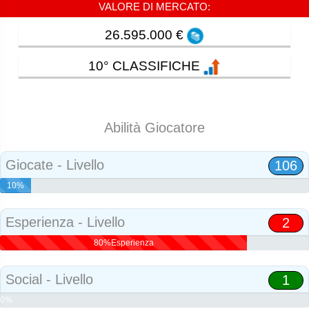
VALORE DI MERCATO:
26.595.000 €
10° CLASSIFICHE
Abilità Giocatore
Giocate - Livello
106
10%
Abilità
Esperienza - Livello
2
80%Esperienza
Social - Livello
1
0%