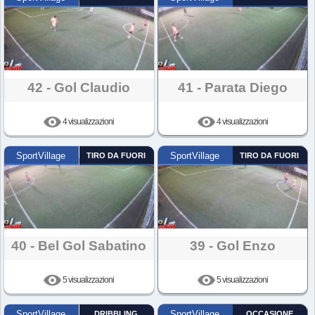
42 - Gol Claudio
41 - Parata Diego
4 visualizzazioni
4 visualizzazioni
SportVillage
TIRO DA FUORI
SportVillage
TIRO DA FUORI
40 - Bel Gol Sabatino
39 - Gol Enzo
5 visualizzazioni
5 visualizzazioni
SportVillage
DRIBBLING
SportVillage
OCCASIONE