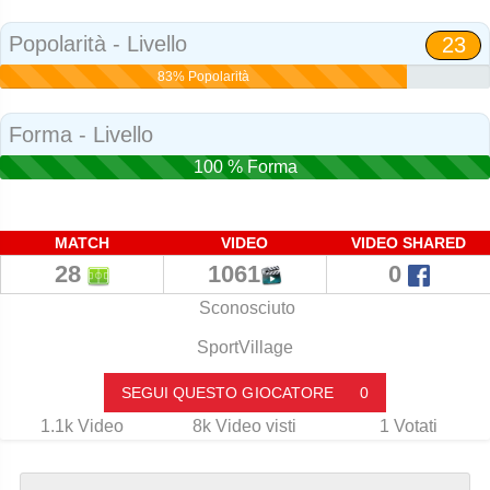
Social
Popolarità - Livello
23
83% Popolarità
Forma - Livello
100 % Forma
MATCH
VIDEO
VIDEO SHARED
28
1061
0
Sconosciuto
SportVillage
SEGUI QUESTO GIOCATORE
0
1.1k
Video
8k
Video visti
1
Votati