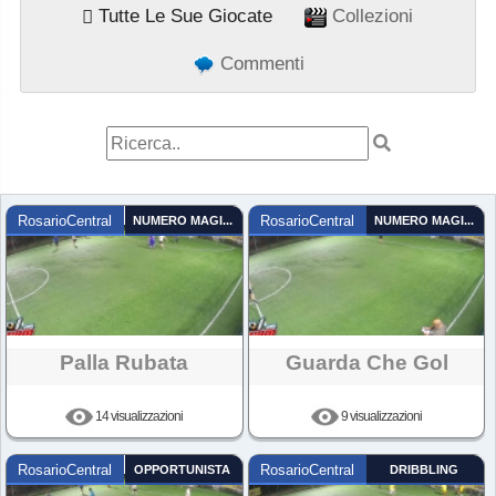
Tutte Le Sue Giocate
Collezioni
Commenti
RosarioCentral
NUMERO MAGICO
RosarioCentral
NUMERO MAGICO
Palla Rubata
Guarda Che Gol
14 visualizzazioni
9 visualizzazioni
RosarioCentral
OPPORTUNISTA
RosarioCentral
DRIBBLING