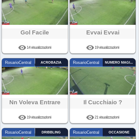
Gol Facile
Evvai Evvai
14 visualizzazioni
19 visualizzazioni
RosarioCentral
ACROBAZIA
RosarioCentral
NUMERO MAGICO
Nn Voleva Entrare
Il Cucchiaio ?
19 visualizzazioni
21 visualizzazioni
RosarioCentral
DRIBBLING
RosarioCentral
OCCASIONE