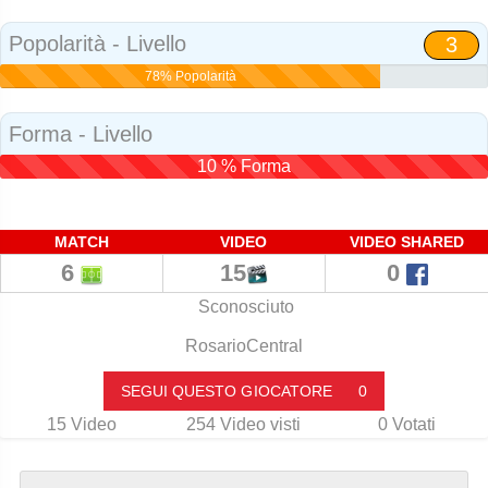
Social
Popolarità - Livello
3
78% Popolarità
Forma - Livello
10 % Forma
MATCH
VIDEO
VIDEO SHARED
6
15
0
Sconosciuto
RosarioCentral
SEGUI QUESTO GIOCATORE
0
15
Video
254
Video visti
0
Votati