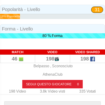
Popolarità - Livello
31
19% Popolarità
Forma - Livello
80 % Forma
MATCH
VIDEO
VIDEO SHARED
46
198
198
Belpasso , Sconosciuto
AthenaClub
SEGUI QUESTO GIOCATORE
0
198
Video
3.8k
Video visti
335
Votati