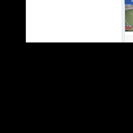
S
S
S