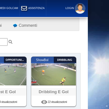
IEDI GOLCAM
ASSISTENZA
LOGIN
i
Commenti
OPPORTUNISTA
ShowBol
DRIBBLING
st E Gol
Dribbling E Gol
 visualizzazioni
22 visualizzazioni