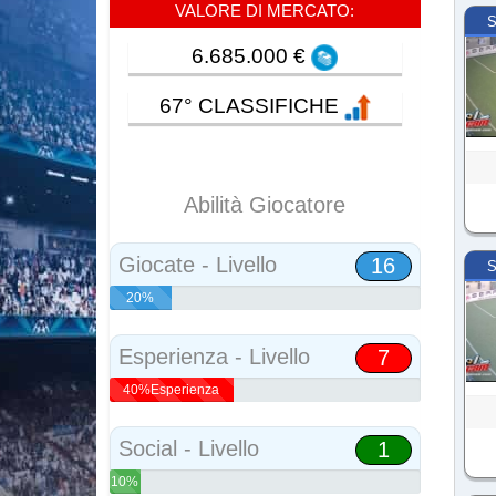
VALORE DI MERCATO:
S
6.685.000 €
67° CLASSIFICHE
Abilità Giocatore
Giocate - Livello
16
S
20%
Abilità
Esperienza - Livello
7
40%Esperienza
Social - Livello
1
10%