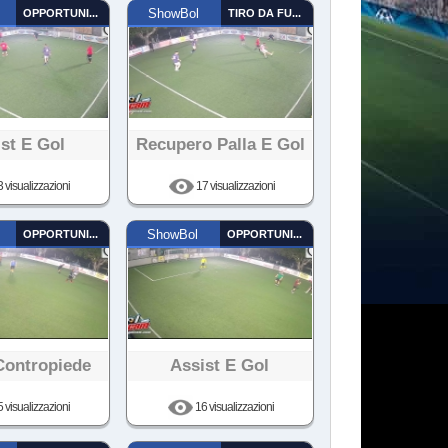
OPPORTUNISTA
ShowBol
TIRO DA FUORI
st E Gol
Recupero Palla E Gol
 visualizzazioni
17 visualizzazioni
OPPORTUNISTA
ShowBol
OPPORTUNISTA
Contropiede
Assist E Gol
 visualizzazioni
16 visualizzazioni