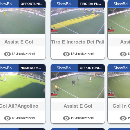
howBol
OPPORTUNISTA
ShowBol
TIRO DA FUORI
ShowBol
Assist E Gol
Tiro E Incrocio Dei Pali
Assi
13 visualizzazioni
13 visualizzazioni
13
howBol
NUMERO MAGICO
ShowBol
OPPORTUNISTA
ShowBol
Gol All?angolino
Assist E Gol
Gol In 
18 visualizzazioni
19 visualizzazioni
15