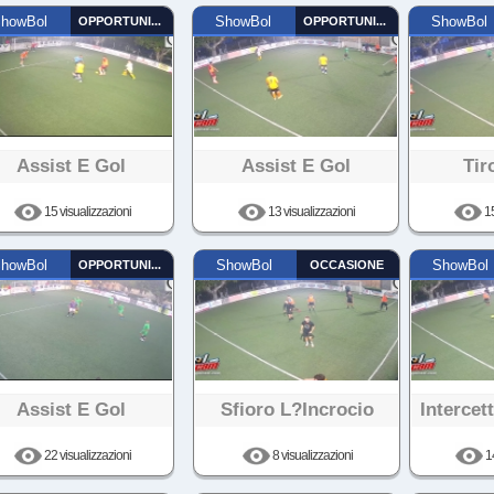
howBol
OPPORTUNISTA
ShowBol
OPPORTUNISTA
ShowBol
Assist E Gol
Assist E Gol
Tir
15 visualizzazioni
13 visualizzazioni
15
howBol
OPPORTUNISTA
ShowBol
OCCASIONE
ShowBol
Assist E Gol
Sfioro L?incrocio
Intercet
22 visualizzazioni
8 visualizzazioni
14