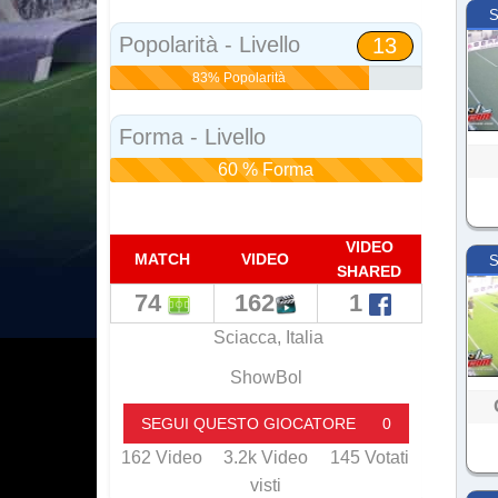
Social
S
Popolarità - Livello
13
83% Popolarità
Forma - Livello
60 % Forma
VIDEO
MATCH
VIDEO
S
SHARED
74
162
1
Sciacca, Italia
ShowBol
SEGUI QUESTO GIOCATORE
0
162
Video
3.2k
Video
145
Votati
visti