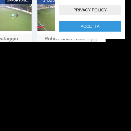
OPPORTUNISTA
ShowBol
TIRO DA FUORI
PRIVACY POLICY
ACCETTA
vataggio
Rubo Palla E Gol
 visualizzazioni
17 visualizzazioni
TIRO AL VOLO
ShowBol
DRIBBLING
OL 08
Assist E Gol
 visualizzazioni
19 visualizzazioni
NUMERO MAGICO
ShowBol
OPPORTUNISTA