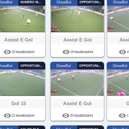
howBol
NUMERO MAGICO
ShowBol
OPPORTUNISTA
ShowBol
Assist E Gol
Assist E Gol
Ass
20 visualizzazioni
19 visualizzazioni
19
howBol
OPPORTUNISTA
ShowBol
OPPORTUNISTA
ShowBol
Gol 15
Assist E Gol
G
21 visualizzazioni
20 visualizzazioni
17