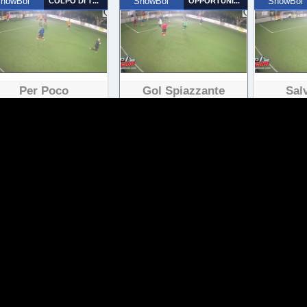
howBol
COLPO DI TESTA
ShowBol
OPPORTUNISTA
ShowBol
Per Poco
Gol Spiazzante
Sal
17 visualizzazioni
16 visualizzazioni
31
howBol
TIRO DA FUORI
ShowBol
TIRO DA FUORI
ShowBol
Gol Da Fuori
GOL 09
G
19 visualizzazioni
19 visualizzazioni
12
howBol
TIRO DA FUORI
ShowBol
TIRO DA FUORI
ShowBol