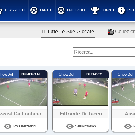
CLASSIFICHE
PARTITE
I MIEI VIDEO
TORNEI
RICH
Tutte Le Sue Giocate
Collezion
howBol
NUMERO MAGICO
ShowBol
DI TACCO
ShowBol
Assist Da Lontano
Filtrante Di Tacco
Assi
12 visualizzazioni
7 visualizzazioni
14