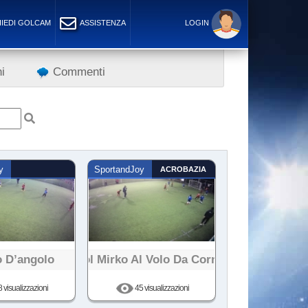
IEDI GOLCAM
ASSISTENZA
LOGIN
i
Commenti
y
SportandJoy
ACROBAZIA
o D’angolo
Gol Mirko Al Volo Da Corner
 visualizzazioni
45 visualizzazioni