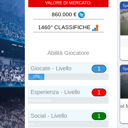
VALORE DI MERCATO:
Sp
860.000 €
1460° CLASSIFICHE
Abilità Giocatore
Giocate - Livello
1
Sp
20%
Abilità
Esperienza - Livello
1
0%Esperienza
Gol 
Social - Livello
1
0%