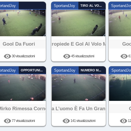
ortandJoy
SportandJoy
TIRO AL VOLO
SportandJo
Gool Da Fuori
Contropiede E Gol Al Volo Mirko
Goo
30 visualizzazioni
45 visualizzazioni
61
ortandJoy
OPPORTUNISTA
SportandJoy
NUMERO MAGICO
SportandJo
Mirko Rimessa Corner
Salta L’uomo È Fa Un Gran Gol
77 visualizzazioni
141 visualizzazioni
12