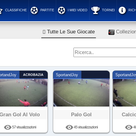
CLASSIFICHE
PARTITE
I MIEI VIDEO
TORNEI
RICH
Tutte Le Sue Giocate
Collezion
ortandJoy
ACROBAZIA
SportandJoy
SportandJo
Gran Gol Al Volo
Palo Gol
Calci
57 visualizzazioni
45 visualizzazioni
48