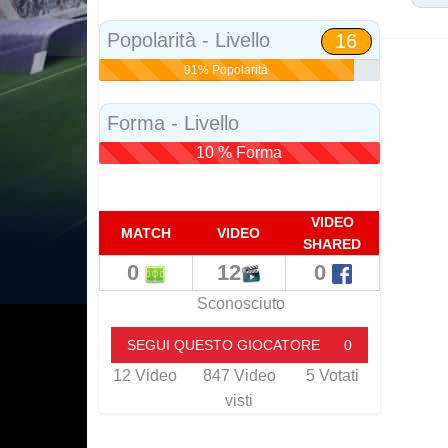
Social
Popolarità - Livello
16
91% Popolarità
Forma - Livello
10 % Forma
VIDEO
MATCH
VIDEO
SHARED
0
12
0
Sconosciuto
SEGUI QUESTO GIOCATORE
0
12
Video
847
Video
5
Votati
visti