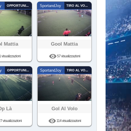
y
OPPORTUNISTA
SportandJoy
TIRO AL VOLO
l Mattia
Gool Mattia
 visualizzazioni
57 visualizzazioni
y
OPPORTUNISTA
SportandJoy
TIRO AL VOLO
Op Là
Gol Al Volo
7 visualizzazioni
114 visualizzazioni