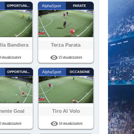
t
OPPORTUNISTA
AlphaSport
PARATE
lla Bandiera
Terza Parata
 visualizzazioni
15 visualizzazioni
t
OPPORTUNISTA
AlphaSport
OCCASIONE
mente Goal
Tiro Al Volo
 visualizzazioni
16 visualizzazioni