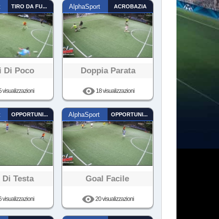
t
TIRO DA FUORI
AlphaSport
ACROBAZIA
i Di Poco
Doppia Parata
 visualizzazioni
18 visualizzazioni
t
OPPORTUNISTA
AlphaSport
OPPORTUNISTA
 Di Testa
Goal Facile
 visualizzazioni
20 visualizzazioni