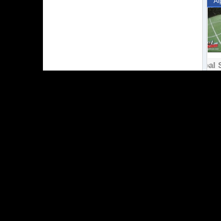
Al
Goal 
Al
Al