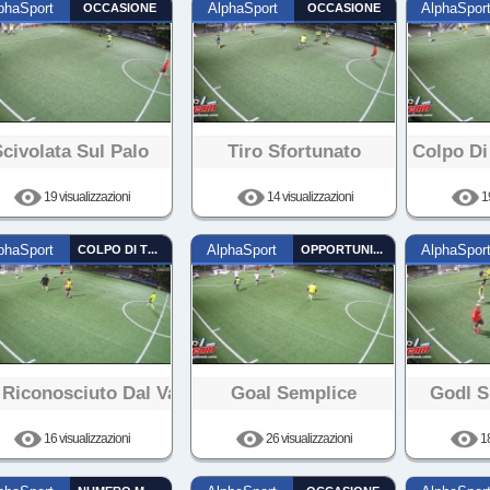
phaSport
OCCASIONE
AlphaSport
OCCASIONE
AlphaSpor
Scivolata Sul Palo
Tiro Sfortunato
Colpo Di
19 visualizzazioni
14 visualizzazioni
19
phaSport
COLPO DI TESTA
AlphaSport
OPPORTUNISTA
AlphaSpor
 Riconosciuto Dal Var
Goal Semplice
Godl S
16 visualizzazioni
26 visualizzazioni
18