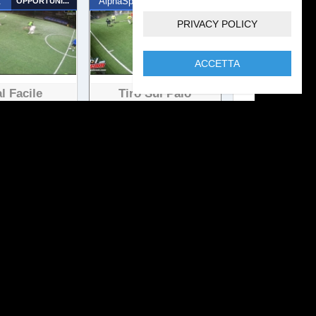
t
OPPORTUNISTA
AlphaSport
OCCASIONE
PRIVACY POLICY
ACCETTA
l Facile
Tiro Sul Palo
 visualizzazioni
17 visualizzazioni
t
OPPORTUNISTA
AlphaSport
TIRO DA FUORI
Di Rapina
Gollonzo
 visualizzazioni
27 visualizzazioni
t
NUMERO MAGICO
AlphaSport
OPPORTUNISTA