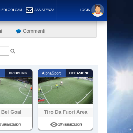
IEDI GOLCAM
ASSISTENZA
LOGIN
i
Commenti
t
DRIBBLING
AlphaSport
OCCASIONE
 Bel Goal
Tiro Da Fuori Area
 visualizzazioni
20 visualizzazioni