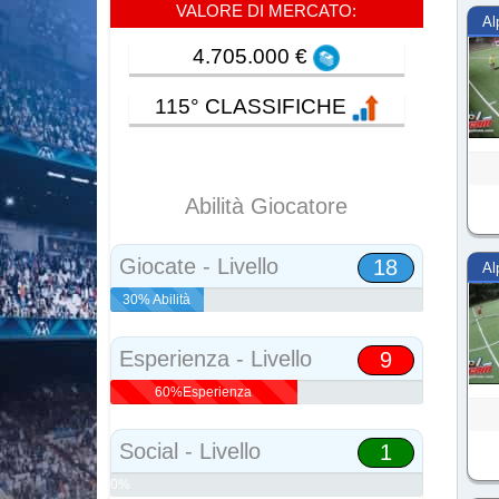
VALORE DI MERCATO:
Al
4.705.000 €
115° CLASSIFICHE
Abilità Giocatore
Giocate - Livello
18
Al
30% Abilità
Esperienza - Livello
9
60%Esperienza
Social - Livello
1
0%