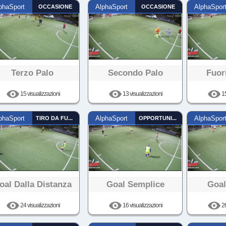
phaSport
OCCASIONE
AlphaSport
OCCASIONE
AlphaSpor
Terzo Palo
Secondo Palo
Fuor
15 visualizzazioni
13 visualizzazioni
15
phaSport
TIRO DA FUORI
AlphaSport
OPPORTUNISTA
AlphaSpor
oal Dalla Distanza
Goal Semplice
Goal
24 visualizzazioni
16 visualizzazioni
26