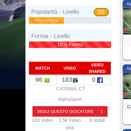
Social
Al
Popolarità - Livello
50
43% Popolarità
Forma - Livello
10 % Forma
VIDEO
MATCH
VIDEO
Al
SHARED
96
183
0
CATANIA, CT
AlphaSport
G
SEGUI QUESTO GIOCATORE
1
183
Video
3.5k
Video
8
Votati
visti