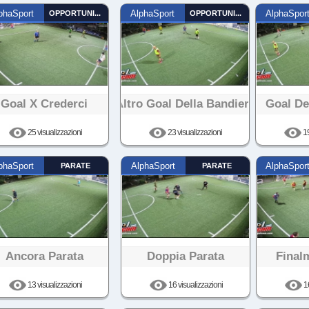
phaSport
OPPORTUNISTA
AlphaSport
OPPORTUNISTA
AlphaSpor
Goal X Crederci
Altro Goal Della Bandiera
Goal De
25 visualizzazioni
23 visualizzazioni
19
phaSport
PARATE
AlphaSport
PARATE
AlphaSpor
Ancora Parata
Doppia Parata
Final
13 visualizzazioni
16 visualizzazioni
16