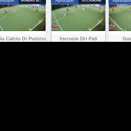
phaSport
NUMERO MAGICO
AlphaSport
OCCASIONE
AlphaSpor
Su Calcio Di Punizione
Incrocio Dri Pali
Goa
24 visualizzazioni
14 visualizzazioni
12
phaSport
OCCASIONE
AlphaSport
TIRO DA FUORI
AlphaSpor
Il Mio Infortunio
Goal Di Sinistro
Goal 
19 visualizzazioni
21 visualizzazioni
24
phaSport
OCCASIONE
AlphaSport
OPPORTUNISTA
AlphaSpor