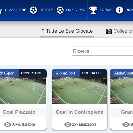
CLASSIFICHE
PARTITE
I MIEI VIDEO
TORNEI
RICH
Tutte Le Sue Giocate
Collezion
phaSport
OPPORTUNISTA
AlphaSport
TIRO DA FUORI
AlphaSpor
Goal Piazzato
Goal In Contropiede
Gran
38 visualizzazioni
25 visualizzazioni
28