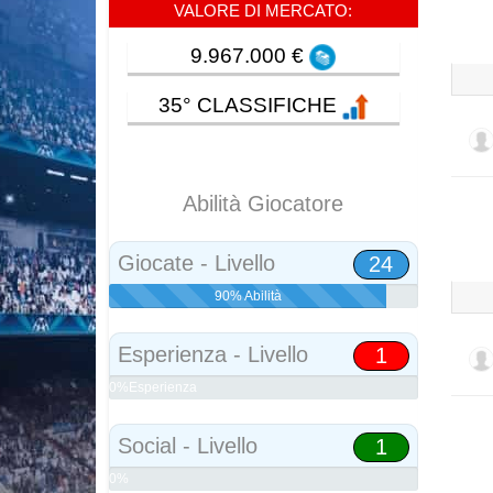
VALORE DI MERCATO:
9.967.000 €
35° CLASSIFICHE
Abilità Giocatore
Giocate - Livello
24
90% Abilità
Esperienza - Livello
1
0%Esperienza
Social - Livello
1
0%