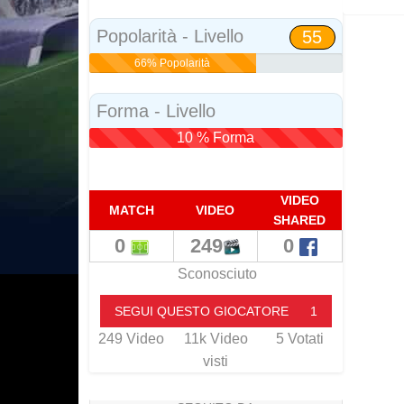
Social
Popolarità - Livello
55
66% Popolarità
Forma - Livello
10 % Forma
VIDEO
MATCH
VIDEO
SHARED
0
249
0
Sconosciuto
SEGUI QUESTO GIOCATORE
1
249
Video
11k
Video
5
Votati
visti