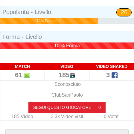
Popolarità - Livello
26
73% Popolarità
Forma - Livello
10 % Forma
MATCH
VIDEO
VIDEO SHARED
61
185
3
Sconosciuto
ClubSanPaolo
SEGUI QUESTO GIOCATORE
0
185
Video
3.3k
Video visti
0
Votati