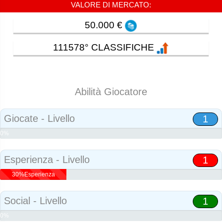
VALORE DI MERCATO:
50.000 €
111578° CLASSIFICHE
Abilità Giocatore
Giocate - Livello
1
0%
Abilità
Esperienza - Livello
1
30%Esperienza
Social - Livello
1
0%