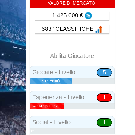
VALORE DI MERCATO:
1.425.000 €
683° CLASSIFICHE
Abilità Giocatore
Giocate - Livello
5
50% Abilità
Esperienza - Livello
1
40%Esperienza
Social - Livello
1
0%