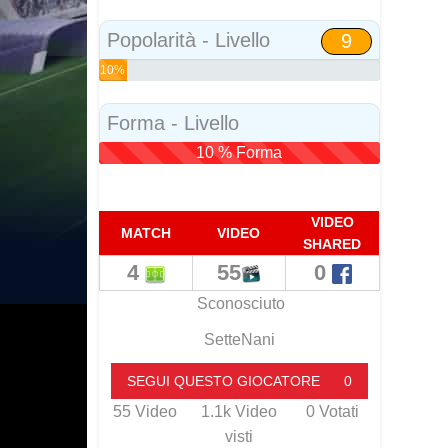
Social
Popolarità - Livello
9
10%
Popolarità
Forma - Livello
10 % Forma
VIDEO
MATCH
VIDEO
SHARED
4
55
0
Sconosciuto
SetteNani
SEGUI QUESTO GIOCATORE
0
55
Video
1.1k
Video
0
Votati
visti