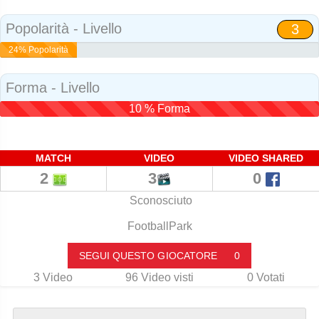
Social
Popolarità - Livello
3
24% Popolarità
Forma - Livello
10 % Forma
MATCH
VIDEO
VIDEO SHARED
2
3
0
Sconosciuto
FootballPark
SEGUI QUESTO GIOCATORE
0
3
Video
96
Video visti
0
Votati