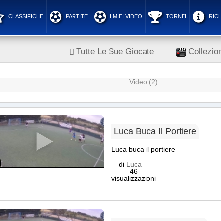
CLASSIFICHE
PARTITE
I MIEI VIDEO
TORNEI
RICH
Tutte Le Sue Giocate
Collezion
Video (2)
Luca Buca Il Portiere
Luca buca il portiere
di
Luca
46
visualizzazioni