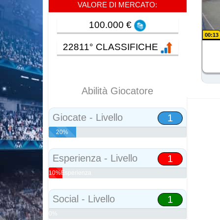
VALORE DI MERCATO:
100.000 €
00:13
22811° CLASSIFICHE
Abilità Giocatore
Giocate - Livello
1
20%
Abilità
Esperienza - Livello
1
10%Esperienza
Social - Livello
1
0%