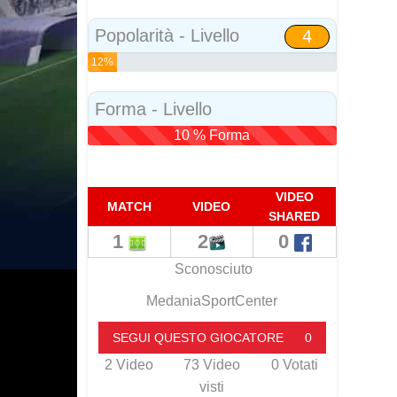
Social
Popolarità - Livello
4
12%
Popolarità
Forma - Livello
10 % Forma
VIDEO
MATCH
VIDEO
SHARED
1
2
0
Sconosciuto
MedaniaSportCenter
SEGUI QUESTO GIOCATORE
0
2
Video
73
Video
0
Votati
visti