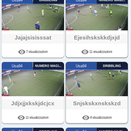
Usa94
DRIBBLING
Usa94
NUMERO MAGICO
Jajajsisisssat
Ejesihskskkdjxjd
7 visualizzazioni
11 visualizzazioni
Usa94
NUMERO MAGICO
Usa94
DRIBBLING
Jdjxjjxkskjdcjcx
Snjskskxnskskzd
11 visualizzazioni
8 visualizzazioni