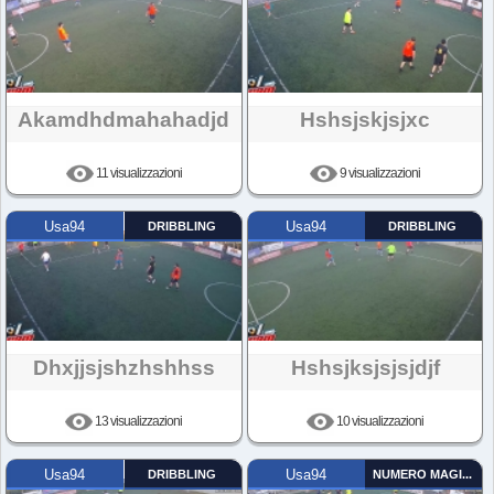
Akamdhdmahahadjd
Hshsjskjsjxc
11 visualizzazioni
9 visualizzazioni
Usa94
DRIBBLING
Usa94
DRIBBLING
Dhxjjsjshzhshhss
Hshsjksjsjsjdjf
13 visualizzazioni
10 visualizzazioni
Usa94
DRIBBLING
Usa94
NUMERO MAGICO