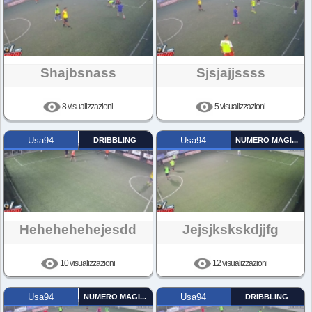
Shajbsnass
Sjsjajjssss
8 visualizzazioni
5 visualizzazioni
Usa94
DRIBBLING
Usa94
NUMERO MAGICO
Hehehehehejesdd
Jejsjkskskdjjfg
10 visualizzazioni
12 visualizzazioni
Usa94
NUMERO MAGICO
Usa94
DRIBBLING