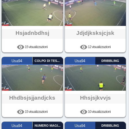
Hsjadnbdhsj
Jdjdjksksjcjsk
15 visualizzazioni
12 visualizzazioni
Usa94
COLPO DI TESTA
Usa94
DRIBBLING
Hhdbsjsjjandjcks
Hhsjsjkvvjs
15 visualizzazioni
10 visualizzazioni
Usa94
NUMERO MAGICO
Usa94
DRIBBLING