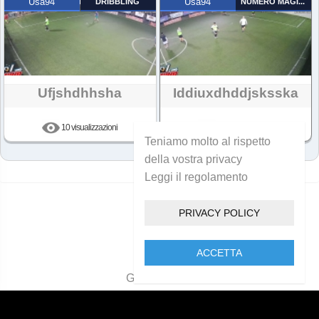
Usa94
DRIBBLING
Usa94
NUMERO MAGICO
Ufjshdhhsha
Iddiuxdhddjsksska
10 visualizzazioni
11 visualizzazioni
Teniamo molto al rispetto
della vostra privacy
Leggi il regolamento
PRIVACY POLICY
ACCETTA
Golcam 2021