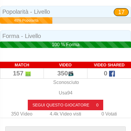
Social
Popolarità - Livello
17
40% Popolarità
Forma - Livello
100 % Forma
MATCH
VIDEO
VIDEO SHARED
157
350
0
Sconosciuto
Usa94
SEGUI QUESTO GIOCATORE
0
350
Video
4.4k
Video visti
0
Votati