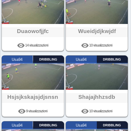
Duaowofjjfc
Wueidjdjkwjdf
14 visualizzazioni
10 visualizzazioni
Usa94
DRIBBLING
Usa94
DRIBBLING
Hsjsjkskajsjdjsnsn
Shajajhhzsdb
9 visualizzazioni
10 visualizzazioni
Usa94
DRIBBLING
Usa94
DRIBBLING