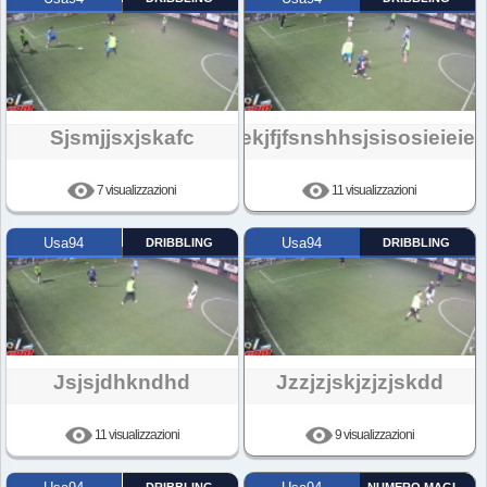
Sjsmjjsxjskafc
Weekjfjfsnshhsjsisosieieiei
7 visualizzazioni
11 visualizzazioni
Usa94
DRIBBLING
Usa94
DRIBBLING
Jsjsjdhkndhd
Jzzjzjskjzjzjskdd
11 visualizzazioni
9 visualizzazioni