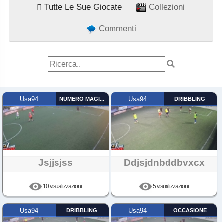
Tutte Le Sue Giocate
Collezioni
Commenti
Usa94
NUMERO MAGICO
Usa94
DRIBBLING
Jsjjsjss
Ddjsjdnbddbvxcx
10 visualizzazioni
5 visualizzazioni
Usa94
DRIBBLING
Usa94
OCCASIONE