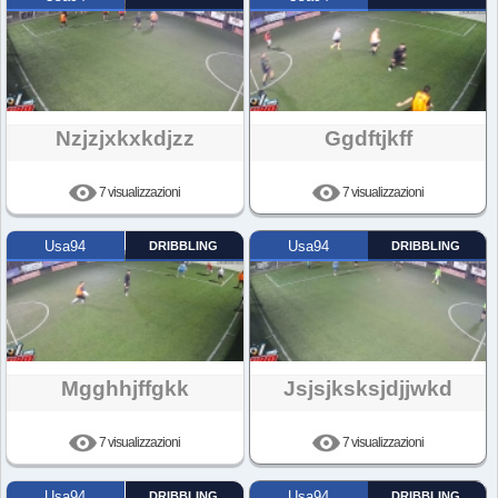
Nzjzjxkxkdjzz
Ggdftjkff
7 visualizzazioni
7 visualizzazioni
Usa94
DRIBBLING
Usa94
DRIBBLING
Mgghhjffgkk
Jsjsjksksjdjjwkd
7 visualizzazioni
7 visualizzazioni
Usa94
DRIBBLING
Usa94
DRIBBLING