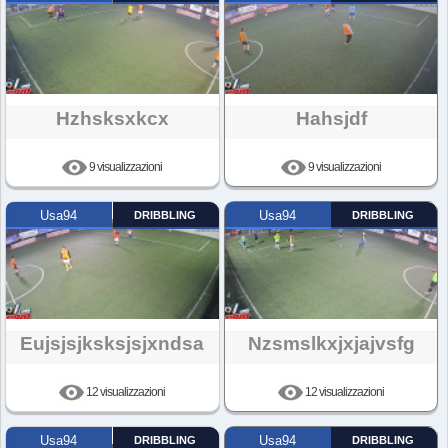
Hzhsksxkcx
Hahsjdf
9 visualizzazioni
9 visualizzazioni
Usa94
DRIBBLING
Usa94
DRIBBLING
Eujsjsjksksjsjxndsa
Nzsmslkxjxjajvsfg
12 visualizzazioni
12 visualizzazioni
Usa94
DRIBBLING
Usa94
DRIBBLING