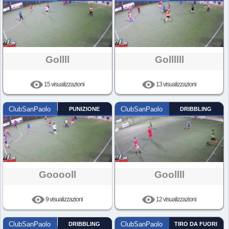
Gollll
Gollllll
15 visualizzazioni
13 visualizzazioni
ClubSanPaolo
PUNIZIONE
ClubSanPaolo
DRIBBLING
Gooooll
Goollll
9 visualizzazioni
12 visualizzazioni
ClubSanPaolo
DRIBBLING
ClubSanPaolo
TIRO DA FUORI