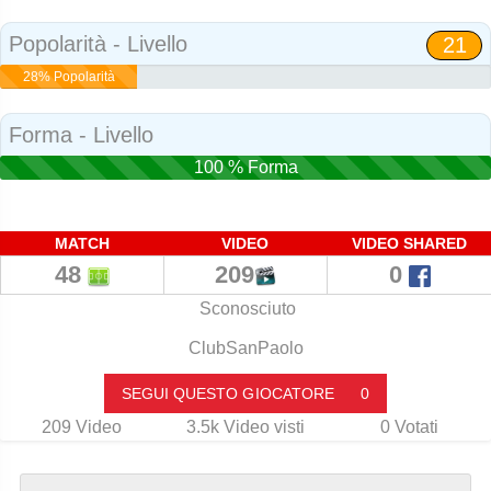
Social
Popolarità - Livello
21
28% Popolarità
Forma - Livello
100 % Forma
MATCH
VIDEO
VIDEO SHARED
48
209
0
Sconosciuto
ClubSanPaolo
SEGUI QUESTO GIOCATORE
0
209
Video
3.5k
Video visti
0
Votati