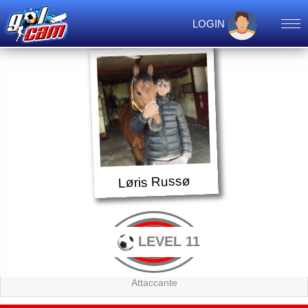
LOGIN
Løris Russø
LEVEL 11
Attaccante