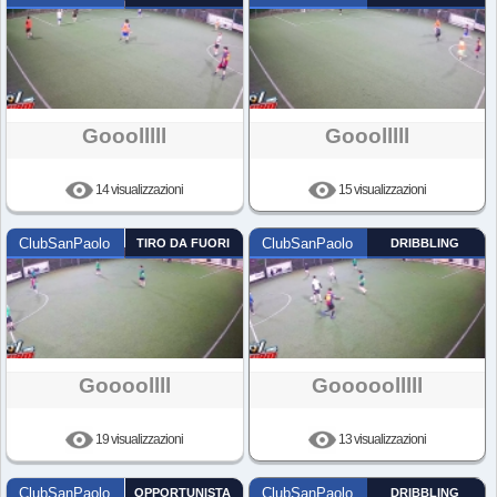
Gooolllll
Gooolllll
14 visualizzazioni
15 visualizzazioni
ClubSanPaolo
TIRO DA FUORI
ClubSanPaolo
DRIBBLING
Goooollll
Gooooolllll
19 visualizzazioni
13 visualizzazioni
ClubSanPaolo
OPPORTUNISTA
ClubSanPaolo
DRIBBLING