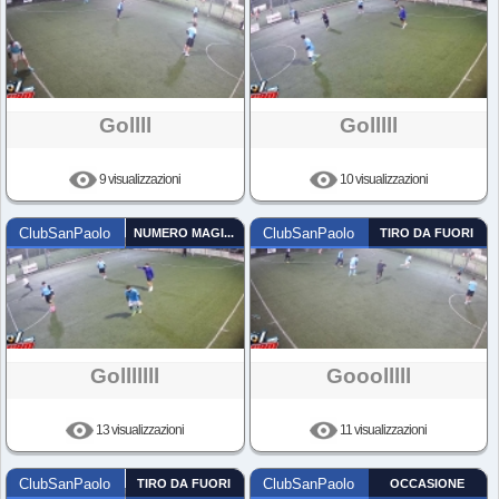
Gollll
Golllll
9 visualizzazioni
10 visualizzazioni
ClubSanPaolo
NUMERO MAGICO
ClubSanPaolo
TIRO DA FUORI
Golllllll
Gooolllll
13 visualizzazioni
11 visualizzazioni
ClubSanPaolo
TIRO DA FUORI
ClubSanPaolo
OCCASIONE