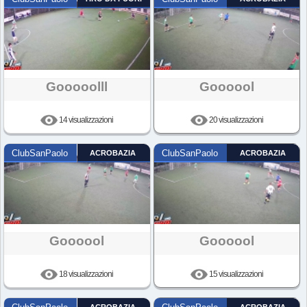
Gooooolll
Goooool
14 visualizzazioni
20 visualizzazioni
ClubSanPaolo
ACROBAZIA
ClubSanPaolo
ACROBAZIA
Goooool
Goooool
18 visualizzazioni
15 visualizzazioni