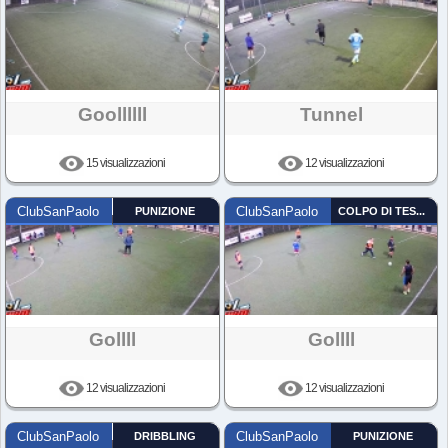
Goollllll
Tunnel
15 visualizzazioni
12 visualizzazioni
ClubSanPaolo
PUNIZIONE
ClubSanPaolo
COLPO DI TESTA
Gollll
Gollll
12 visualizzazioni
12 visualizzazioni
ClubSanPaolo
DRIBBLING
ClubSanPaolo
PUNIZIONE