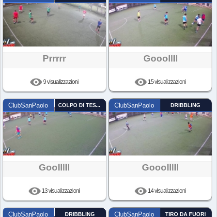
Prrrrr
Gooollll
9 visualizzazioni
15 visualizzazioni
ClubSanPaolo
COLPO DI TESTA
ClubSanPaolo
DRIBBLING
Goolllll
Gooolllll
13 visualizzazioni
14 visualizzazioni
ClubSanPaolo
DRIBBLING
ClubSanPaolo
TIRO DA FUORI