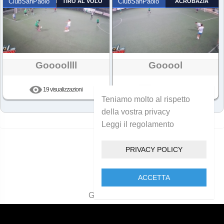
ClubSanPaolo
TIRO AL VOLO
ClubSanPaolo
ACROBAZIA
Goooollll
Gooool
19 visualizzazioni
13 visualizzazioni
Teniamo molto al rispetto
della vostra privacy
Leggi il regolamento
PRIVACY POLICY
ACCETTA
Golcam 2021