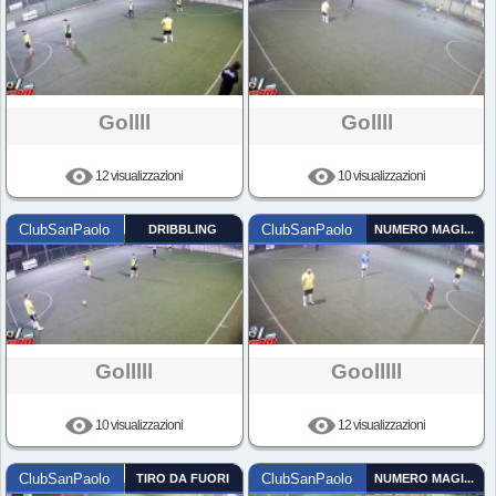
Gollll
Gollll
12 visualizzazioni
10 visualizzazioni
ClubSanPaolo
DRIBBLING
ClubSanPaolo
NUMERO MAGICO
Golllll
Goolllll
10 visualizzazioni
12 visualizzazioni
ClubSanPaolo
TIRO DA FUORI
ClubSanPaolo
NUMERO MAGICO