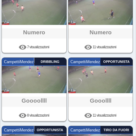
Numero
Numero
7 visualizzazioni
11 visualizzazioni
CampettiMendez
DRIBBLING
CampettiMendez
OPPORTUNISTA
Goooollll
Gooollll
8 visualizzazioni
11 visualizzazioni
CampettiMendez
OPPORTUNISTA
CampettiMendez
TIRO DA FUORI