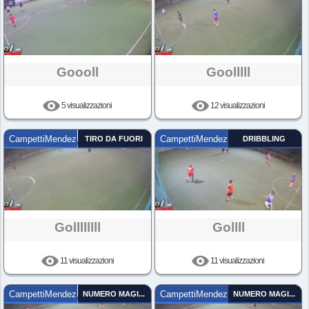
Goooll
Goolllll
5 visualizzazioni
12 visualizzazioni
CampettiMendez
TIRO DA FUORI
CampettiMendez
DRIBBLING
Gollllllll
Gollll
11 visualizzazioni
11 visualizzazioni
CampettiMendez
NUMERO MAGICO
CampettiMendez
NUMERO MAGICO