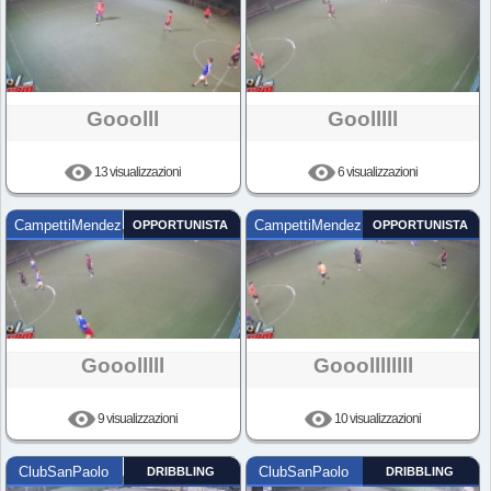
Gooolll
Goolllll
13 visualizzazioni
6 visualizzazioni
CampettiMendez
OPPORTUNISTA
CampettiMendez
OPPORTUNISTA
Gooolllll
Gooollllllll
9 visualizzazioni
10 visualizzazioni
ClubSanPaolo
DRIBBLING
ClubSanPaolo
DRIBBLING