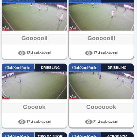
Goooooll
Gooooolll
13 visualizzazioni
17 visualizzazioni
ClubSanPaolo
DRIBBLING
ClubSanPaolo
DRIBBLING
Gooook
Gooooook
17 visualizzazioni
21 visualizzazioni
ClubSanPaolo
TIRO DA FUORI
ClubSanPaolo
ACROBAZIA