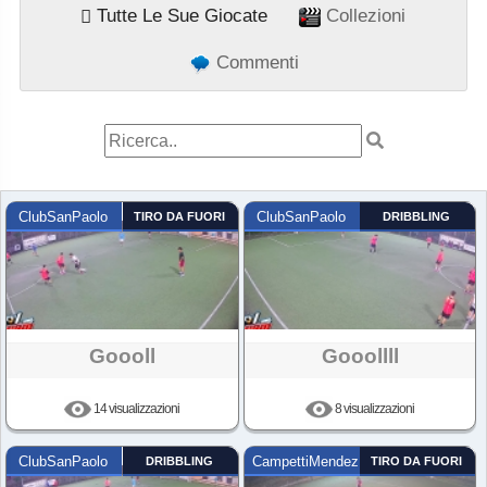
Tutte Le Sue Giocate
Collezioni
Commenti
ClubSanPaolo
TIRO DA FUORI
ClubSanPaolo
DRIBBLING
Goooll
Gooollll
14 visualizzazioni
8 visualizzazioni
ClubSanPaolo
DRIBBLING
CampettiMendez
TIRO DA FUORI