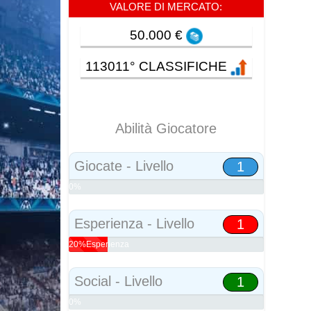
VALORE DI MERCATO:
50.000 €
113011° CLASSIFICHE
Abilità Giocatore
Giocate - Livello
1
0%
Abilità
Esperienza - Livello
1
20%Esperienza
Social - Livello
1
0%