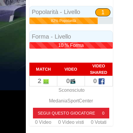
Social
Popolarità - Livello
1
82% Popolarità
Forma - Livello
10 % Forma
VIDEO
MATCH
VIDEO
SHARED
2
0
0
Sconosciuto
MedaniaSportCenter
SEGUI QUESTO GIOCATORE
0
0
Video
0
Video visti
0
Votati