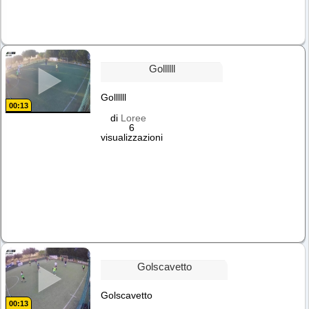
Gollllll
Gollllll
00:13
di
Loree
6
visualizzazioni
Golscavetto
Golscavetto
00:13