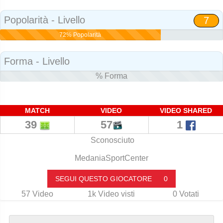
Social
Popolarità - Livello
7
72% Popolarità
Forma - Livello
% Forma
MATCH
VIDEO
VIDEO SHARED
39
57
1
Sconosciuto
MedaniaSportCenter
SEGUI QUESTO GIOCATORE
0
57
Video
1k
Video visti
0
Votati