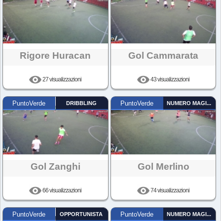
Rigore Huracan
Gol Cammarata
27 visualizzazioni
43 visualizzazioni
PuntoVerde
DRIBBLING
PuntoVerde
NUMERO MAGICO
Gol Zanghi
Gol Merlino
66 visualizzazioni
74 visualizzazioni
PuntoVerde
OPPORTUNISTA
PuntoVerde
NUMERO MAGICO