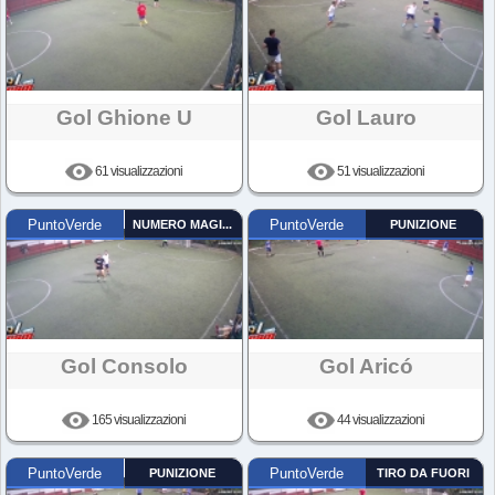
Gol Ghione U
Gol Lauro
61 visualizzazioni
51 visualizzazioni
PuntoVerde
NUMERO MAGICO
PuntoVerde
PUNIZIONE
Gol Consolo
Gol Aricó
165 visualizzazioni
44 visualizzazioni
PuntoVerde
PUNIZIONE
PuntoVerde
TIRO DA FUORI