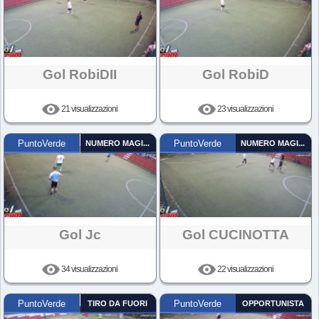
Gol RobiDII
Gol RobiD
21 visualizzazioni
23 visualizzazioni
PuntoVerde
NUMERO MAGICO
PuntoVerde
NUMERO MAGICO
Gol Jc
Gol CUCINOTTA
34 visualizzazioni
22 visualizzazioni
PuntoVerde
TIRO DA FUORI
PuntoVerde
OPPORTUNISTA