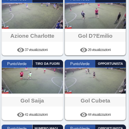
Azione Charlotte
Gol D?emilio
37 visualizzazioni
26 visualizzazioni
PuntoVerde
TIRO DA FUORI
PuntoVerde
OPPORTUNISTA
Gol Saija
Gol Cubeta
41 visualizzazioni
44 visualizzazioni
PuntoVerde
NUMERO MAGICO
PuntoVerde
OPPORTUNISTA