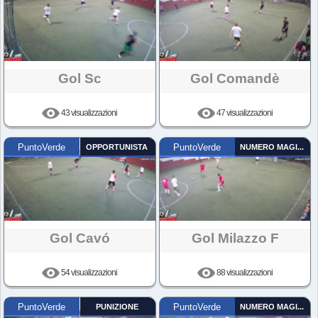
Gol Sc
Gol Comandè
43 visualizzazioni
47 visualizzazioni
PuntoVerde
OPPORTUNISTA
PuntoVerde
NUMERO MAGICO
Gol Cavó
Gol Milazzo F
54 visualizzazioni
88 visualizzazioni
PuntoVerde
PUNIZIONE
PuntoVerde
NUMERO MAGICO