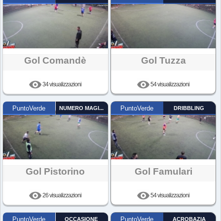
Gol Comandè
Gol Tuzza
34 visualizzazioni
54 visualizzazioni
PuntoVerde
NUMERO MAGICO
PuntoVerde
DRIBBLING
Gol Pistorino
Gol Famulari
26 visualizzazioni
54 visualizzazioni
PuntoVerde
OCCASIONE
PuntoVerde
ACROBAZIA