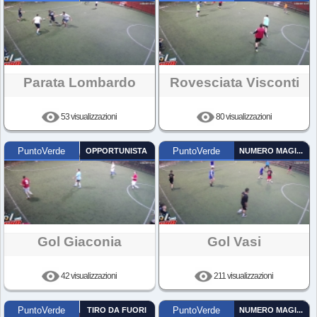
Parata Lombardo
Rovesciata Visconti
53 visualizzazioni
80 visualizzazioni
PuntoVerde
OPPORTUNISTA
PuntoVerde
NUMERO MAGICO
Gol Giaconia
Gol Vasi
42 visualizzazioni
211 visualizzazioni
PuntoVerde
TIRO DA FUORI
PuntoVerde
NUMERO MAGICO