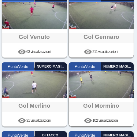
Gol Venuto
Gol Gennaro
63 visualizzazioni
211 visualizzazioni
PuntoVerde
NUMERO MAGICO
PuntoVerde
NUMERO MAGICO
Gol Merlino
Gol Mormino
31 visualizzazioni
102 visualizzazioni
PuntoVerde
DI TACCO
PuntoVerde
NUMERO MAGICO