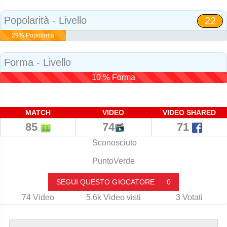
Social
Popolarità - Livello
22
29% Popolarità
Forma - Livello
10 % Forma
MATCH
VIDEO
VIDEO SHARED
85
74
71
Sconosciuto
PuntoVerde
SEGUI QUESTO GIOCATORE
0
74
Video
5.6k
Video visti
3
Votati