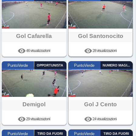
Gol Cafarella
Gol Santonocito
46 visualizzazioni
28 visualizzazioni
PuntoVerde
OPPORTUNISTA
PuntoVerde
NUMERO MAGICO
Demigol
Gol J Cento
29 visualizzazioni
24 visualizzazioni
PuntoVerde
TIRO DA FUORI
PuntoVerde
TIRO DA FUORI