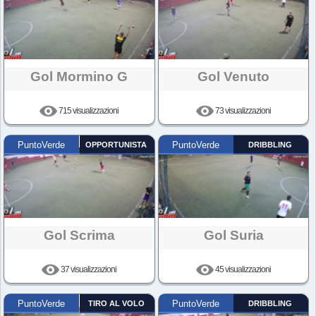
Gol Mormino G
Gol Venuto
715 visualizzazioni
73 visualizzazioni
PuntoVerde
OPPORTUNISTA
PuntoVerde
DRIBBLING
Gol Scrima
Gol Suria
37 visualizzazioni
45 visualizzazioni
PuntoVerde
TIRO AL VOLO
PuntoVerde
DRIBBLING