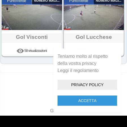
PuntoVerde
NUMERO MAGICO
PuntoVerde
NUMERO MAGICO
Gol Visconti
Gol Lucchese
58 visualizzazioni
52 visualizzazioni
Teniamo molto al rispetto
della vostra privacy
Leggi il regolamento
PRIVACY POLICY
ACCETTA
Golcam 2021