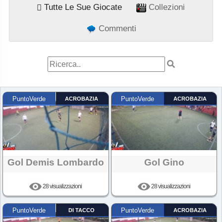
Tutte Le Sue Giocate
Collezioni
Commenti
PuntoVerde
ACROBAZIA
PuntoVerde
ACROBAZIA
Gol Demis Lombardo
Gol Gino
28 visualizzazioni
28 visualizzazioni
PuntoVerde
DI TACCO
PuntoVerde
ACROBAZIA