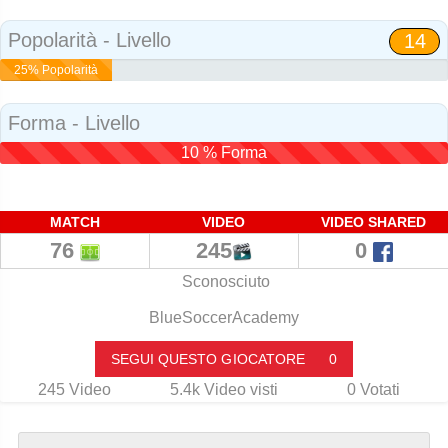
Social
Popolarità - Livello
14
25% Popolarità
Forma - Livello
10 % Forma
MATCH
VIDEO
VIDEO SHARED
76
245
0
Sconosciuto
BlueSoccerAcademy
SEGUI QUESTO GIOCATORE
0
245
Video
5.4k
Video visti
0
Votati