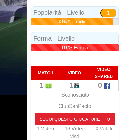
Social
Popolarità - Livello
1
94% Popolarità
Forma - Livello
10 % Forma
VIDEO
MATCH
VIDEO
SHARED
1
1
0
Sconosciuto
ClubSanPaolo
SEGUI QUESTO GIOCATORE
0
1
Video
18
Video
0
Votati
visti