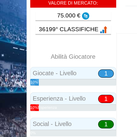
VALORE DI MERCATO:
75.000 €
36199° CLASSIFICHE
Abilità Giocatore
Giocate - Livello
1
10%
Abilità
Esperienza - Livello
1
10%Esperienza
Social - Livello
1
0%