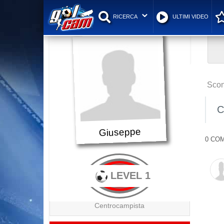
RICERCA
ULTIMI VIDEO
Scon
C
Giuseppe
0 COM
LEVEL 1
Centrocampista