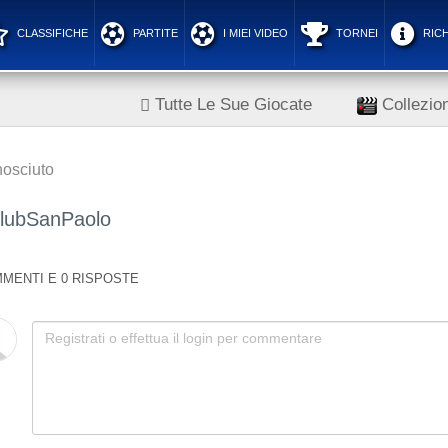
CLASSIFICHE
PARTITE
I MIEI VIDEO
TORNEI
RICH
Tutte Le Sue Giocate
Collezion
osciuto
lubSanPaolo
MENTI E 0 RISPOSTE