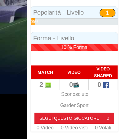
Social
Popolarità - Livello
1
05%
Popolarità
Forma - Livello
10 % Forma
VIDEO
MATCH
VIDEO
SHARED
2
0
0
Sconosciuto
GardenSport
SEGUI QUESTO GIOCATORE
0
0
Video
0
Video visti
0
Votati