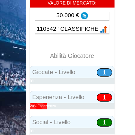
VALORE DI MERCATO:
50.000 €
110542° CLASSIFICHE
Abilità Giocatore
Giocate - Livello
1
0%
Abilità
Esperienza - Livello
1
20%Esperienza
Social - Livello
1
0%