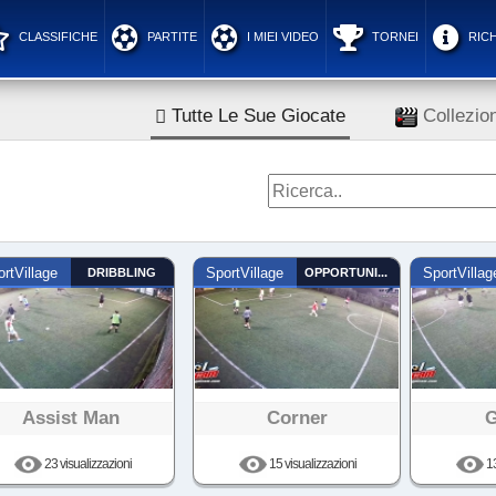
CLASSIFICHE
PARTITE
I MIEI VIDEO
TORNEI
RICH
Tutte Le Sue Giocate
Collezion
rtVillage
DRIBBLING
SportVillage
OPPORTUNISTA
SportVillag
Assist Man
Corner
G
23 visualizzazioni
15 visualizzazioni
13