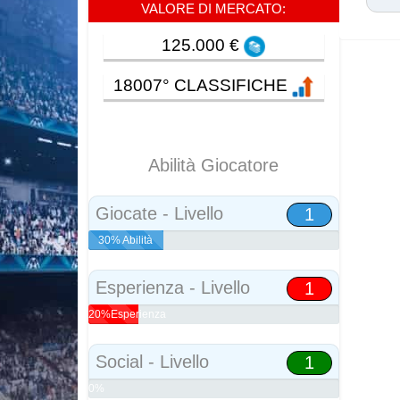
VALORE DI MERCATO:
125.000 €
18007° CLASSIFICHE
Abilità Giocatore
Giocate - Livello
1
30% Abilità
Esperienza - Livello
1
20%Esperienza
Social - Livello
1
0%