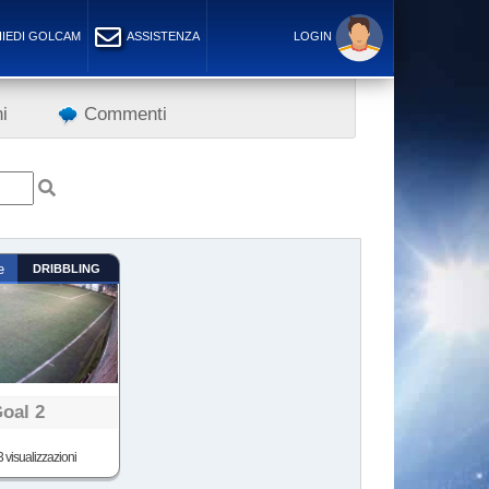
IEDI GOLCAM
ASSISTENZA
LOGIN
i
Commenti
e
DRIBBLING
oal 2
 visualizzazioni