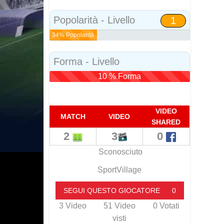
Social
Popolarità - Livello
1
34% Popolarità
Forma - Livello
10 % Forma
VIDEO
MATCH
VIDEO
SHARED
2
3
0
Sconosciuto
SportVillage
SEGUI QUESTO GIOCATORE
0
3
Video
51
Video
0
Votati
visti