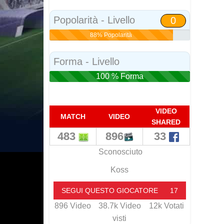
Popolarità - Livello
0
88% Popolarità
Forma - Livello
100 % Forma
VIDEO
MATCH
VIDEO
SHARED
483
896
33
Sconosciuto
Koss
SEGUI QUESTO GIOCATORE
17
896
Video
38.7k
Video
12k
Votati
visti