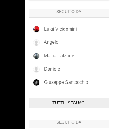
SEGUITO DA
Luigi Vicidomini
Angelo
Mattia Falzone
Daniele
Giuseppe Santocchio
TUTTI I SEGUACI
SEGUITO DA