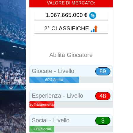
VALORE DI MERCATO:
1.067.665.000 €
2° CLASSIFICHE
Abilità Giocatore
Giocate - Livello
89
60% Abilità
Esperienza - Livello
48
30%Esperienza
Social - Livello
3
30% Social