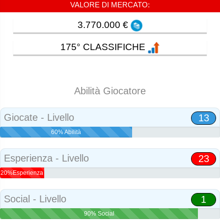
VALORE DI MERCATO:
3.770.000 €
175° CLASSIFICHE
Abilità Giocatore
Giocate - Livello
13
60% Abilità
Esperienza - Livello
23
20%Esperienza
Social - Livello
1
90% Social