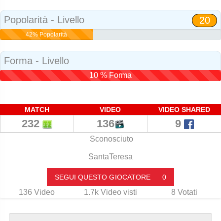
Popolarità - Livello
20
42% Popolarità
Forma - Livello
10 % Forma
MATCH
VIDEO
VIDEO SHARED
232
136
9
Sconosciuto
SantaTeresa
SEGUI QUESTO GIOCATORE
0
136
Video
1.7k
Video visti
8
Votati