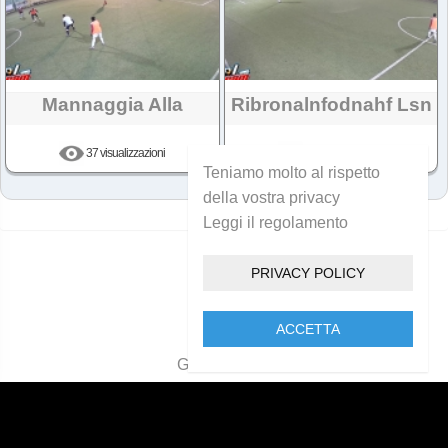
Mannaggia Alla
Ribronalnfodnahf Lsn
37 visualizzazioni
42 visualizzazioni
Teniamo molto al rispetto
della vostra privacy
Leggi il regolamento
Hai raggiunto la fine!
PRIVACY POLICY
ACCETTA
Golcam 2021