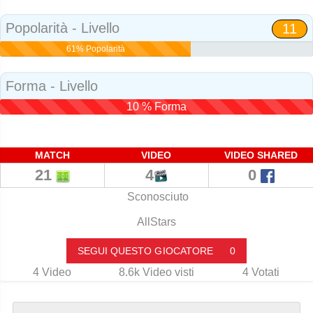
Social
Popolarità - Livello
11
61% Popolarità
Forma - Livello
10 % Forma
MATCH
VIDEO
VIDEO SHARED
21
4
0
Sconosciuto
AllStars
SEGUI QUESTO GIOCATORE
0
4
Video
8.6k
Video visti
4
Votati