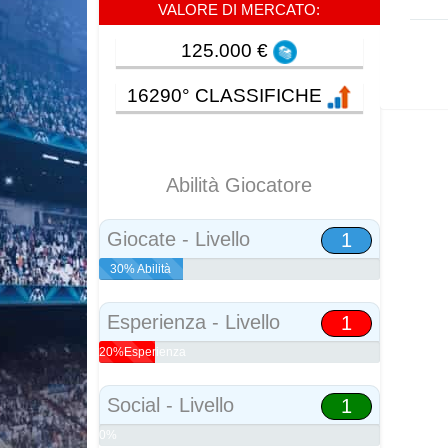
VALORE DI MERCATO:
125.000 €
16290° CLASSIFICHE
Abilità Giocatore
Giocate - Livello
1
30% Abilità
Esperienza - Livello
1
20%Esperienza
Social - Livello
1
0%