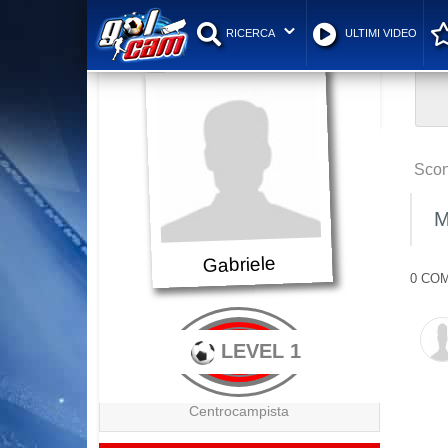
RICERCA
ULTIMI VIDEO
Scon
M
Gabriele
0 COM
LEVEL 1
Centrocampista