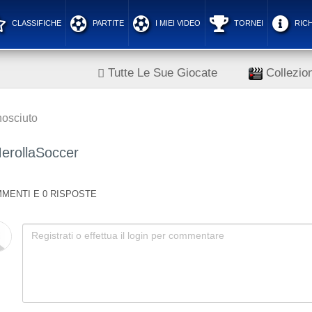
CLASSIFICHE
PARTITE
I MIEI VIDEO
TORNEI
RICH
Tutte Le Sue Giocate
Collezion
osciuto
erollaSoccer
MENTI E 0 RISPOSTE