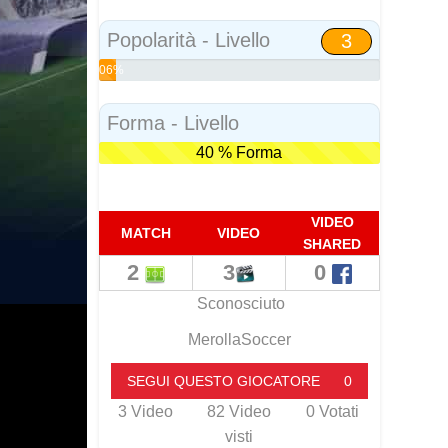
Social
Popolarità - Livello
3
06%
Popolarità
Forma - Livello
40 % Forma
VIDEO
MATCH
VIDEO
SHARED
2
3
0
Sconosciuto
MerollaSoccer
SEGUI QUESTO GIOCATORE
0
3
Video
82
Video
0
Votati
visti