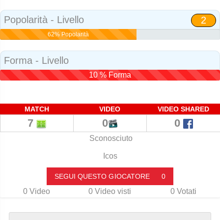
Social
Popolarità - Livello
2
62% Popolarità
Forma - Livello
10 % Forma
MATCH
VIDEO
VIDEO SHARED
7
0
0
Sconosciuto
Icos
SEGUI QUESTO GIOCATORE
0
0
Video
0
Video visti
0
Votati