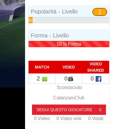
Social
Popolarità - Livello
1
05%
Popolarità
Forma - Livello
10 % Forma
VIDEO
MATCH
VIDEO
SHARED
2
0
0
Sconosciuto
CatanzaroClub
SEGUI QUESTO GIOCATORE
0
0
Video
0
Video visti
0
Votati