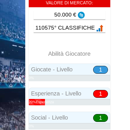
VALORE DI MERCATO:
50.000 €
110575° CLASSIFICHE
Abilità Giocatore
Giocate - Livello
1
0%
Abilità
Esperienza - Livello
1
20%Esperienza
Social - Livello
1
0%