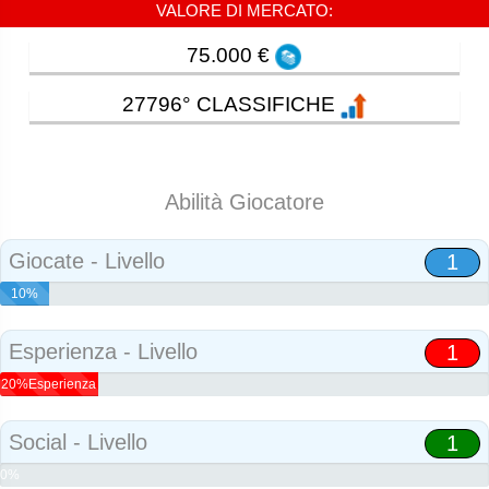
VALORE DI MERCATO:
75.000 €
27796° CLASSIFICHE
Abilità Giocatore
Giocate - Livello
1
10%
Abilità
Esperienza - Livello
1
20%Esperienza
Social - Livello
1
0%