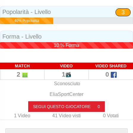
Social
Popolarità - Livello
3
40% Popolarità
Forma - Livello
10 % Forma
MATCH
VIDEO
VIDEO SHARED
2
1
0
Sconosciuto
EliaSportCenter
SEGUI QUESTO GIOCATORE
0
1
Video
41
Video visti
0
Votati